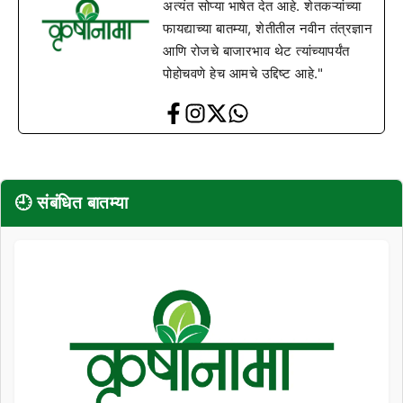
अत्यंत सोप्या भाषेत देत आहे. शेतकऱ्यांच्या
फायद्याच्या बातम्या, शेतीतील नवीन तंत्रज्ञान
आणि रोजचे बाजारभाव थेट त्यांच्यापर्यंत
पोहोचवणे हेच आमचे उद्दिष्ट आहे."
🕘 संबंधित बातम्या