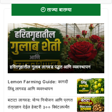
🕘 ताज्या बातम्या
हरितगृहातील गुलाब लागवड पद्धत आणि व्यवस्थापन
Lemon Farming Guide: कागदी
लिंबू लागवड आणि व्यवस्थापन
बटाटा लागवड: योग्य नियोजन आणि प्रगत
तंत्रज्ञान देईल हेक्टरी ३०० क्विंटलपर्यंत