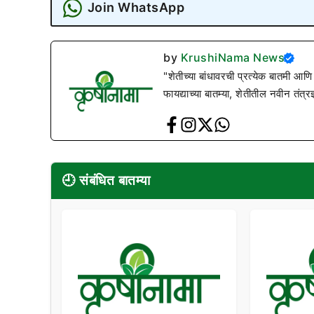
Join WhatsApp
by
KrushiNama News
"शेतीच्या बांधावरची प्रत्येक बातमी आणि
फायद्याच्या बातम्या, शेतीतील नवीन तंत्र
🕘 संबंधित बातम्या