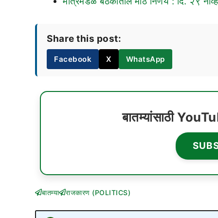
मंत्रिमंडळ बैठकीतील मोठे निर्णय : दि. २९ नोव्
Share this post:
Facebook
X
WhatsApp
बातम्यांसाठी YouT
SUB
बातम्या
राजकारण (POLITICS)