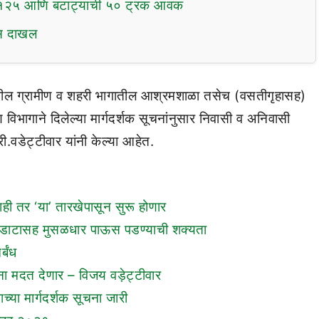
ाची १२५ आणि बटाट्याची ५० ट्रक आवक
ूस दाखल
यातील ग्रामीण व शहरी भागातील आश्रमशाळा तसेच (वसतीगृहासह)
विभागाने दिलेल्या मार्गदर्शक सूचनांनुसार निवासी व अनिवासी
ी.वडेट्टीवार यांनी केल्या आहेत.
ाही तर ‘या’ तारखेपासून सुरू होणार
 कडकडाटासह मुसळधार पाऊस पडण्याची शक्यता
्बंध
ना मदत देणार – विजय वड़ेट्टीवार
्या मार्गदर्शक सूचना जारी