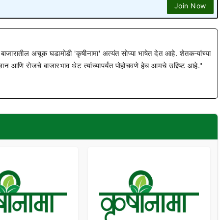
Join Now
 बाजारातील अचूक घडामोडी 'कृषीनामा' अत्यंत सोप्या भाषेत देत आहे. शेतकऱ्यांच्या
ज्ञान आणि रोजचे बाजारभाव थेट त्यांच्यापर्यंत पोहोचवणे हेच आमचे उद्दिष्ट आहे."