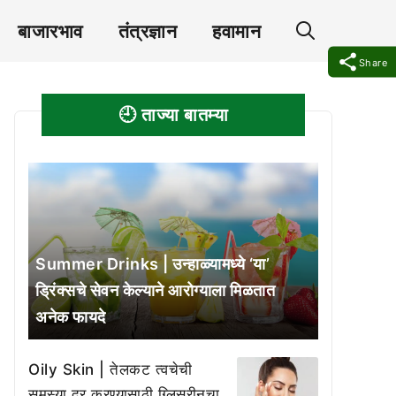
बाजारभाव
तंत्रज्ञान
हवामान
Share
🕘 ताज्या बातम्या
Summer Drinks | उन्हाळ्यामध्ये ‘या’
ड्रिंक्सचे सेवन केल्याने आरोग्याला मिळतात
अनेक फायदे
Oily Skin | तेलकट त्वचेची
समस्या दूर करण्यासाठी ग्लिसरीनचा