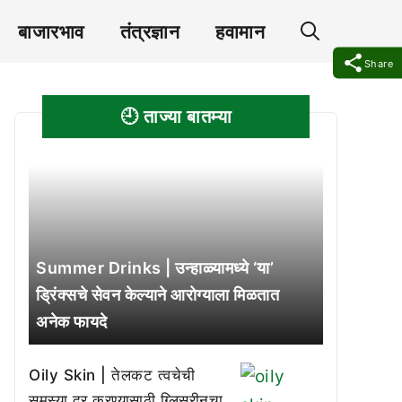
बाजारभाव
तंत्रज्ञान
हवामान
Share
🕘 ताज्या बातम्या
Summer Drinks | उन्हाळ्यामध्ये ‘या’
ड्रिंक्सचे सेवन केल्याने आरोग्याला मिळतात
अनेक फायदे
Oily Skin | तेलकट त्वचेची
समस्या दूर करण्यासाठी ग्लिसरीनचा