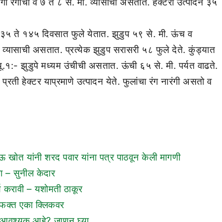
गी रंगाची व ७ ते ८ से. मी. व्यासाची असतात. हेक्टरी उत्पादन ३५
५ ते १४५ दिवसात फुले येतात. झुडुप ५९ से. मी. ऊंच व
. व्यासाची असतात. प्रत्येक झुडुप सरासरी ५८ फुले देते. कुंड्यात
.१:- झुडुपे मध्यम उंचीची असतात. ऊंची ६५ से. मी. पर्यत वाढते.
रती हेक्टर याप्रमाणे उत्पादन येते. फुलांचा रंग नारंगी असतो व
भाऊ खोत यांनी शरद पवार यांना पत्र पाठवून केली मागणी
्या – सुनील केदार
र्ण करावी – यशोमती ठाकूर
ी फक्त एका क्लिकवर
ं आवश्यक आहे? जाणून घ्या