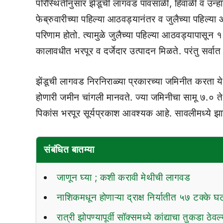
परिस्थितीनुसार झेंडूची लागवड पावसाळी, हिवाळी व उन्
फेब्रुवारीच्या पहिल्या आठवड्यानंतर व जुलैच्या पहिल्या 
परिणाम होतो. त्यामुळे जुलैच्या पहिल्या आठवड्यापासून
कालावधीत भरपूर व दर्जेदार उत्पादन मिळते. परंतु सर्वात 
झेंडूची लागवड निरनिराळ्या प्रकारच्या जमिनीत करता येते
होणारी जमीन चांगली मानवते. ज्या जमिनीचा सामू ७.० ते 
पिकांस भरपूर सूर्यप्रकाश आवश्यक आहे. सावलीमध्ये झाडा
संबंधित बातम्या
जाणून घ्या ; कशी करावी मेथीची लागवड
नाशिकमधून होणाऱ्या द्राक्ष निर्यातीत ५७ टक्के घ
रात्री झोपण्यापूर्वी सॉक्समध्ये कांद्याचा तुकडा ठे