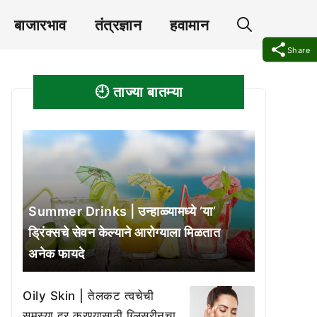
बाजारभाव
तंत्रज्ञान
हवामान
Share
🕘 ताज्या बातम्या
Summer Drinks | उन्हाळ्यामध्ये ‘या’
ड्रिंक्सचे सेवन केल्याने आरोग्याला मिळतात
अनेक फायदे
Oily Skin | तेलकट त्वचेची
समस्या दूर करण्यासाठी ग्लिसरीनचा