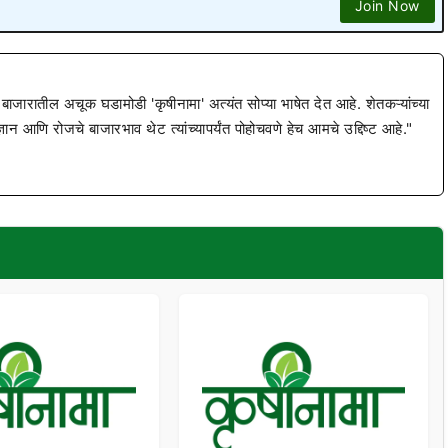
Join Now
 बाजारातील अचूक घडामोडी 'कृषीनामा' अत्यंत सोप्या भाषेत देत आहे. शेतकऱ्यांच्या
ज्ञान आणि रोजचे बाजारभाव थेट त्यांच्यापर्यंत पोहोचवणे हेच आमचे उद्दिष्ट आहे."