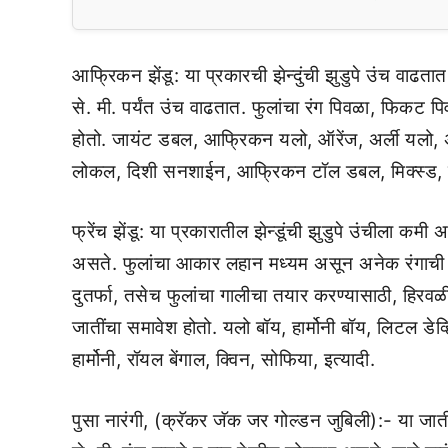
आफ्रिकन झेंडू: या प्रकारची झेन्दुंची झुडुपे उंच वा
से. मी. पर्यंत उंच वाढतात. फुलांचा रंग पिवळा, फिकट पि
होतो. जायंट डबल, आफ्रिकन यलो, ऑरेंज, अर्ली यलो, अर्
लोकल, दिशी सनशाईन, आफ्रिकन टॉल डबल, मिक्स्ड, यलो 
फ्रेंच झेंडू: या प्रकारातील झेन्डूंची झुडुपे उंचीला कम
असते. फुलांचा आकार लहान मध्यम असून अनेक रंगाची फुल
दुतर्फा, तसेच फुलांचा गालीचा तयार करण्यासाठी, हिरवळ
जातींचा समावेश होतो. यलो बॉय, हार्मोनी बॉय, लिटल डेव्
हार्मोनी, रॉयल बेंगाल, क्विन, सोफिया, इत्यादी.
पुसा नारंगी, (क्रॅकर जॅक जर गोल्डन जुबिली):- या 