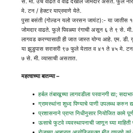
से. मी. उंच वाढते व वाढ देखील जोमदार असते. फुले नारं
मे. टन / हेक्टर याप्रमाणे येते.
पुसा बसंती (गोल्डन यलो जरसन जायंट):- या जातीस १३
जोमदार वाढते. फुले पिवळ्या रंगाची असून ६ ते ९ से. मी
लागवड करण्यासाठी ही जात जास्त योग्य आहे. एम. डी. यू
या झुडुपास सरासरी ९७ फुले येतात व ४१ ते ४५ मे. टन प्
७ से. मी. व्यासाची असतात.
महत्वाच्या बातम्या –
हर्बल तंबाखूच्या लागवडीला परवानगी द्या; सदा
ग्रामस्थांना शुध्द पिण्याचे पाणी उपलब्ध करुन द
प्रशासनाने प्राप्त निधीनुसार नियोजित कामे पू
ऊसाचे फुटवे व्यवस्थापनाची जाणून घ्या माहित
रोजच्या आहारात आयोडिनयुक्त मीठ वापरणे का