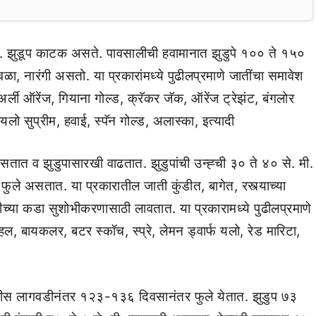
ढतात. झुडूप काटक असते. पावसालीची हवामानात झुडुपे १०० ते १५०
वळा, नारंगी असतो. या प्रकारांमध्ये पुढीलप्रमाणे जातींचा समावेश
ली ऑरेंज, गियाना गोल्ड, क्रॅकर जॅक, ऑरेंज ट्रेझंट, बंगलोर
सुप्रीम, हवाई, स्पॅन गोल्ड, अलास्का, इत्यादी
ी असतात व झुडुपासारखी वाढतात. झुडुपांची उन्ह्ची ३० ते ४० से. मी.
े असतात. या प्रकारातील जाती कुंडीत, बागेत, रस्त्याच्या
ीच्या कडा सुशोभीकरणासाठी लावतात. या प्रकारामध्ये पुढीलप्रमाणे
हिल, बायकलर, बटर स्कॉच, स्प्रे, लेमन ड्वार्फ यलो, रेड मारिटा,
जातीस लागवडीनंतर १२३-१३६ दिवसानंतर फुले येतात. झुडुप ७३