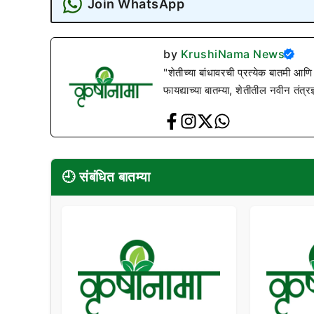
Join WhatsApp
by
KrushiNama News
"शेतीच्या बांधावरची प्रत्येक बातमी आणि
फायद्याच्या बातम्या, शेतीतील नवीन तंत्र
🕘 संबंधित बातम्या