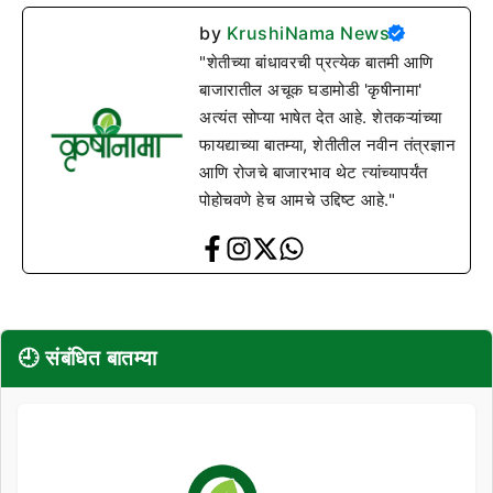
by
KrushiNama News
"शेतीच्या बांधावरची प्रत्येक बातमी आणि
बाजारातील अचूक घडामोडी 'कृषीनामा'
अत्यंत सोप्या भाषेत देत आहे. शेतकऱ्यांच्या
फायद्याच्या बातम्या, शेतीतील नवीन तंत्रज्ञान
आणि रोजचे बाजारभाव थेट त्यांच्यापर्यंत
पोहोचवणे हेच आमचे उद्दिष्ट आहे."
🕘 संबंधित बातम्या