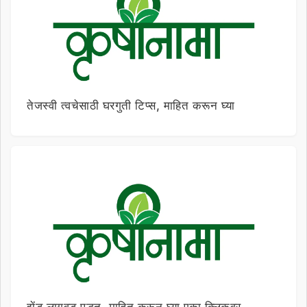
तेजस्वी त्वचेसाठी घरगुती टिप्स, माहित करून घ्या
झेंडू लागवड पद्धत, माहित करून घ्या एका क्लिकवर..