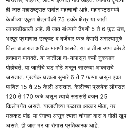
मॉरीशस, गव्‍हर्नर, लोटणं इत्‍यादी नांवे आहेत. व्‍यापारी दृष्‍टया
ही जात महाराष्‍ट्रात सर्वात महत्‍वाची आहे. महाराष्‍ट्रामध्‍ये
केळीच्‍या एकूण क्षेत्रापैकी 75 टक्‍के क्षेत्र या जाती
लागवडीखाली आहे. ही जात बांध्‍याने ठेंगणी 5 ते 6 फूट उंच,
भरपूर प्रमाणात उत्‍कृष्‍ट व दर्जेदार फळ देणारी असल्‍यामुळे
तिला बाजारात अधिक मागणी असते. या जातीला उष्‍ण कोरडे
हवामान मानवते. या जातीला वा-यापासून कमी नुकसान
पोहोचते. या जातीचे घड मोठे असून सारख्‍या आकाराचे
असतात. प्रत्‍येक घडाला सुमारे 6 ते 7 फण्‍या असून एका
फणित 15 ते 25 केळी असतात. केळीच्‍या प्रत्‍येक लोंगरात
120 ते 170 फळे असून त्‍याचे सरासरी वजन 25
किलोपर्यंत असते. याजातीच्‍या फळाचा आकार मोठा, गर
मळकट पांढ-या रंगाचा असून त्‍यास चांगला वास व गोडी खूप
असते. ही जात मर या रोगास प्रतिकारक आहे.