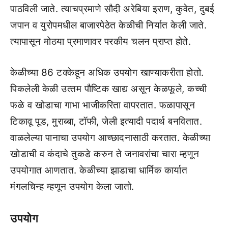
पाठविली जाते. त्‍याचप्रमाणे सौदी अरेबिया इराण, कुवेत, दुबई
जपान व युरोपमधील बाजारपेठेत केळीची निर्यात केली जाते.
त्‍यापासून मोठया प्रमाणावर परकीय चलन प्राप्‍त होते.
केळीच्‍या 86 टक्‍केहून अधिक उपयोग खाण्‍याकरीता होतो.
पिकलेली केळी उत्‍तम पौष्टिक खाद्य असून केळफूले, कच्‍ची
फळे व खोडाचा गाभा भाजीकरिता वापरतात. फळापासून
टिकावू पूड, मुराब्‍बा, टॉफी, जेली इत्‍यादी पदार्थ बनवितात.
वाळलेल्‍या पानाचा उपयोग आच्‍छादनासाठी करतात. केळीच्‍या
खोडाची व कंदाचे तुकडे करुन ते जनावरांचा चारा म्‍हणून
उपयोगात आणतात. केळीच्‍या झाडाचा धार्मिक कार्यात
मंगलचिन्‍ह म्‍हणून उपयोग केला जातो.
उपयोग