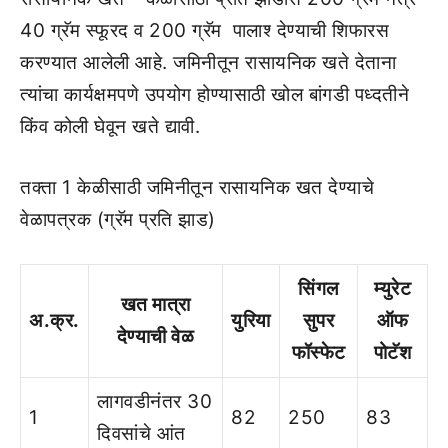
40 ग्रॅम स्‍फूरद व 200 ग्रॅम पालाश्‍ देण्‍याची शिफारस
करण्‍यात आलेली आहे. जमिनीतून रासायनिक खते देताना
त्‍यांचा कार्यक्षमपणे उपयोग होण्‍यासाठी खोल बांगडी पध्‍दतीने
किंव कोली घेवून खते द्यावी.
तक्‍ता 1 केळीसाठी जमिनीतून रासायनिक खत देण्‍याचे
वेळापत्रक (ग्रॅम प्रति झाड)
सिंगल
म्‍युरेट
खत मात्रा
अ.क्र.
युरिया
सुपर
ऑफ
देण्‍याची वेळ
फॉस्‍फेट
पोटॅश
लागवडीनंतर 30
1
82
250
83
दिवसांचे आंत