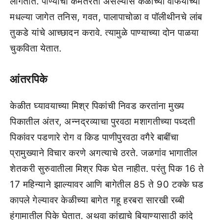
लागतात. पाण्‍याची कमतरता असल्‍यास केळीच्‍या वाफयाच्‍या
मधल्‍या जागेत तनिस, गवत, पालापाचोळा व पॉलीथीनचे लांब
तुकडे यांचे आच्‍छादन करावे. त्‍यामुळे पाण्‍याच्‍या दोन पाळया
चुकविता येतात.
आंतरपिके
केळीत घ्‍यावयाच्‍या मिश्र पिकांची निवड करतांना मुख्‍य
पिकातील अंतर, अन्‍नद्रव्‍याचा पुरवठा मशागतीच्‍या पध्‍दती
पिकांवर पडणारे रोग व किड पाणीपुरवठा वगैरे बाबींचा
प्रामुख्‍याने विचार करणे अगत्‍याचे ठरते. जळगांव भागातील
शेतकरी सुरुवातीला मिश्र पिक घेत नाहीत. परंतु पिक 16 ते
17 महिन्‍याने झाल्‍यावर आणि बागेतील 85 ते 90 टक्‍के घड
कापले गेल्‍यावर केळीच्‍या बागेत गहू हरबरा सारखी रब्‍बी
हंगामातील पिके घेतात. अथवा कांद्याचे बियाण्‍यासाठी कांदे