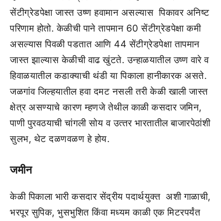
सेंटीग्रेडपेक्षा जास्‍त उष्‍ण हवामान असल्‍यास पिकावर अनिष्‍ट
परिणाम होतो. केळीची पाने तापमान 60 सेंटीग्रेडपेक्षा कमी
असल्‍यास पिवळी पडतात आणि 44 सेंटीग्रेडपेक्षा तापमान
जास्‍त झाल्‍यास केळीची वाढ खुंटते. उन्‍हाळयातील उष्‍ण वारे व
हिवाळयातील कडाक्‍याची थंडी या पिकाला हानीकारक असते.
जळगांव जिल्‍हयातील हवा दमट नसली तरी केळी खाली जास्‍त
क्षेत्र असण्‍याचे कारण म्‍हणजे तेथील काळी कसदार जमिन,
पाणी पुरवठयाची चांगली सोय व उत्‍तर भारतातील बाजारपेठांशी
सुलभ, थेट दळणवळण हे होय.
जमीन
केळी पिकाला भारी कसदार सेंद्रीय पदार्थयुक्‍त अशी गाळाची,
भरपूर सुपिक, भुसभुशित किंवा मध्‍यम काळी एक मिटरपर्यंत