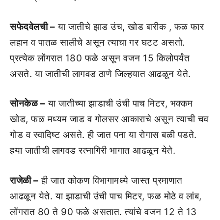
सफेदवेलची –
या जातीचे झाड उंच, खोड बारीक , फळ फार
लहान व पातळ सालीचे असून त्‍याचा गर घटट असतो.
प्रत्‍येक लोंगरात 180 फळे असून वजन 15 किलोपर्यंत
असते. या जातीची लागवड ठाणे जिल्‍हयात आढळून येते.
सोनकेळ –
या जातीच्‍या झाडाची उंची पाच मिटर, भक्‍कम
खोड, फळ मध्‍यम जाड व गोलसर आकाराचे असून त्‍याची चव
गोड व स्‍वादिष्‍ट असते. ही जात पना या रोगास बळी पडते.
हया जातीची लागवड रत्‍नागिरी भागात आढळून येते.
राजेळी –
ही जात कोकण विभागामध्‍ये जास्‍त प्रमाणात
आढळून येते. या झाडाची उंची पाच मिटर, फळ मोठे व लांब,
लोंगरात 80 ते 90 फळे असतात. त्‍यांचे वजन 12 ते 13