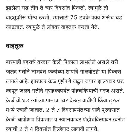
झालेला घड तीन ते चार दिवसांत पिकतो. त्‍यामुळे तो
वाहतूकीस योग्‍य ठरतो. त्‍यासाठी 75 टक्‍के पक्‍व असेच घड
काढतात. त्‍यामुळे ते लांबवर वाहतूक करता येते.
वाहतूक
बारमाही बहराचे वरदान केळी पिकाला लाभलेले असले तरी
जलद गतीने नाशवंत फळांच्‍या शापांचे गालबोटही या पिकास
लागले आहे. झाडावर केळ पूर्णपणे वाढून तयार झाल्‍यावर घड
कापून जलद गतीने ग्राहकापर्यंत पोहचविण्‍याची गरज असते.
केळीची घड त्‍यांच्‍या पानाचा थर देऊन वाघीणी किंवा ट्रक
मध्‍ये रचली जातात. 2 ते 7 दिवसापर्यंतच्‍या रेल्‍वे प्रवासात
केळी आपोआप पिकतात व स्‍थानकावर पोहोचविल्‍यावर त्‍वरीत
त्‍याची 2 ते 4 दिवसांत विल्‍हेवाट लावावी लागते.