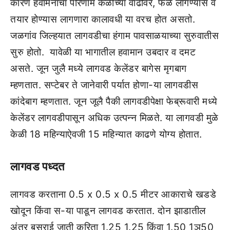
कारण हवामनाचा परिणाम केळीच्‍या वाढीवर, फळे लागण्‍यास व
तयार होण्‍यास लागणारा कालावधी या वरच होत असतो.
जळगांव जिल्‍हयात लागवडीचा हंगाम पावसाळयाच्‍या सुरुवातीस
सुरु होतो. यावेळी या भागातील हवामान उबदार व दमट
असते. जून जुलै मध्‍ये लागवड केलेंडर बागेस मृगबाग
म्‍हणतात. सप्‍टेबर ते जानेवारी पर्यात होणा-या लागवडीस
कांदेबाग म्‍हणतात. जून जूलै पैकी लागवडीपेक्षा फेब्रूवारी मध्‍ये
केलेंडर लागवडीपासून अधिक उत्‍पन्‍न मिळते. या लागवडी मुळे
केळी 18 महिन्‍याऐवजी 15 महिन्‍यात काढणे योग्‍य होतात.
लागवड पध्‍दत
लागवड करताना 0.5 x 0.5 x 0.5 मीटर आकाराचे खडडे
खोदून किंवा स-या पाडून लागवड करतात. दोन झाडातील
अंतर बसराई जाती करिता 1.25 1.25 किंवा 1.50 1ञ50