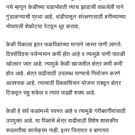
नये म्‍हणून केळीच्‍या घडाभोवती त्‍याच झाडाची वाळलेली पाने
गुंडाळण्‍याची प्रथा आहे. थंडीपासून संरक्षणासाठी बगीच्‍याच्‍या
भोवताली शेकोटया पेटवून धूर करावा.
केळी पिकाला इतर फळपिकांच्‍या मानाने जास्‍त पाणी लागते.
दिवसेंदिवस पर्जन्‍यमान कमी होत आहे व त्‍यामुळे पाणी पातळी
खोलवर जात आहे. त्‍यामुळे केळी खाजलील क्षेत्र कमी कमी
होत आहे. क्षेत्र वाढीसाठी उपलब्‍ध पाण्‍याचे नियोजन करणे
आवश्‍यक आहे. त्‍यासाठी ठिबकसिंचन योजना राबवून क्षेत्र
टिकवून राहू शकेल व त्‍यात वाढही शक्‍य आहे.
केळी हे सर्व फळांमध्‍ये स्‍वस्‍त आहे व त्‍यामुळे गरीबवर्गीयांसाठी
उपयुक्‍त आहे. या पिकांचे क्षेत्र वाढीसाठी विशेष शासकीय
सवलतीचा कार्यक्रम नाही. इतर जिरायत व बागायत