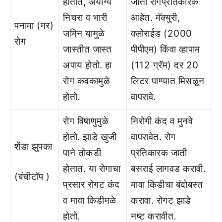
होतात, अयोग्‍य
जाती रोगप्रतिकारक
निचरा व भारी
आहेत. मॅक्‍युरी,
पनामा (मर)
जमिन यामुळे
क्‍लोराईड (2000
रोग
जास्‍तीत जास्‍त
पीपीएम) किंवा व्‍हापाम
अपाय होतो. हा
(112 ग्रॅम) दर 20
रोग कवकामुळे
लिटर पाण्‍यात मिसळून
होतो.
वापरावे.
रोग विषाणुमुळे
निरोगी कंद व मुनवे
होतो. झाडे खुजी
वापरावेत. रोग
शेंडा झुपका
पाने तोकडी
प्रतिकारक जाती
होतात. या रोगाचा
बसराई लागवड करावी.
(बंचीटॉप )
प्रसार रोगट कंद
मावा किडीचा बंदोबस्‍त
व मावा किडीमळे
करावा. रोगट झाडे
होतो.
नष्‍ट करावीत.