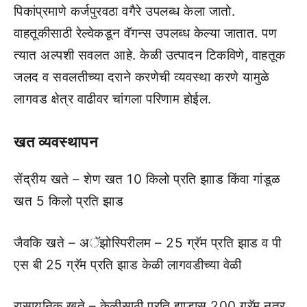
पिकांप्रमाणे कर्जपुरवठा वगैरे उपलब्‍ध केला जातो.
वाहतूकीसाठी रेल्‍वेकडून वॅगन्‍स उपलब्‍ध केल्‍या जातात. पण
त्‍यात अल्‍पशी सवलत आहे. केळी उत्‍पादन टिकविणे, वाहतूक
जलद व सवलतीच्‍या दराने करणेची व्‍यवस्‍था करणे यामुळे
लागवड क्षेत्र वाढीवर चांगला परिणाम होईल.
खत व्‍यवस्‍थापन
सेंद्रीय खते – शेण खत 10 किलो प्रति झााड किंवा गांडूळ
खत 5 किलो प्रति झाड
जैवकि खते – अॅझोस्पिरीलम – 25 ग्रॅम प्रति झाड व पी
एस बी 25 ग्रॅम प्रति झाड केळी लागवडीच्‍या वेळी
रासायनिक खते – केळीसाठी प्रति झाडास 200 ग्रॅम नत्र