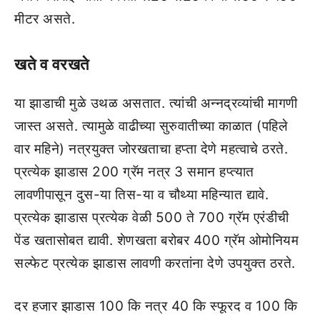
मीटर असते.
खते व वरखते
या झाडाची मुळे उथळ असतात. त्‍यांची अन्‍नद्रव्‍यांची मागणी
जास्‍त असते. त्‍यामुळे वाढीच्‍या सुरुवातीच्‍या काळात (पहिले
वार महिने) नत्रयुक्‍त जोरखताचा हप्‍ता देणे महत्‍वाचे ठरते.
प्रत्‍येक झाडास 200 ग्रॅम नत्र 3 समान हप्‍त्‍यात
लावणीपासून दुस-या तिस-या व चौथ्‍या महिन्‍यात द्यावे.
प्रत्‍येक झाडास प्रत्‍येक वेळी 500 ते 700 ग्रॅम एरंडीची
पेंड खतासोबत द्यावी. शेणखता बरोबर 400 ग्रॅम ओमोनियम
सल्‍फेट प्रत्‍येक झाडास लावणी करतांना देणे उपयुक्‍त ठरते.
दर हजार झाडास 100 कि नत्र 40 कि स्‍फूरद व 100 कि