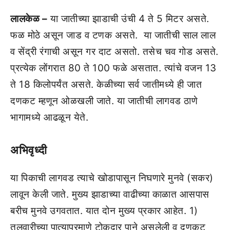
लालकेळ –
या जातीच्‍या झाडाची उंची 4 ते 5 मिटर असते.
फळ मोठे असून जाड व टणक असते. या जातीची साल लाल
व सेंद्री रंगाची असून गर दाट असतो. तसेच चव गोड असते.
प्रत्‍येक लोंगरात 80 ते 100 फळे असतात. त्‍यांचे वजन 13
ते 18 किलोपर्यंत असते. केळीच्‍या सर्व जातीमध्‍ये ही जात
दणकट म्‍हणून ओळखली जाते. या जातीची लागवड ठाणे
भागामध्‍ये आढळून येते.
अभिवृध्‍दी
या पिकाची लागवड त्‍याचे खोडापासून निघणारे मुनवे (सकर)
लावून केली जाते. मुख्‍य झाडाच्‍या वाढीच्‍या काळात आसपास
बरीच मुनवे उगवतात. यात दोन मुख्य प्रकार आहेत. 1)
तलवारीच्‍या पात्‍याप्रमाणे टोकदार पाने असलेली व दणकट