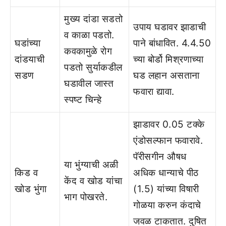
मुख्‍य दांडा सडतो
उपाय घडावर झाडाची
व काळा पडतो.
घडांच्‍या
पाने बांधावित. 4.4.50
कवकामुळे रोग
दांडयाची
च्‍या बोर्डो मिश्रणाच्‍या
पडतो सुर्याकडील
सडण
घड लहान असताना
घडावील जास्‍त
फवारा द्यावा.
स्‍पष्‍ट चिन्‍हे
झाडावर 0.05 टक्‍के
एंडोसल्‍फान फवारावे.
पॅरीसगीन औषध
या भुंग्‍याची अळी
किड व
अधिक धान्‍याचे पीठ
केंद व खोड यांचा
खोड भुंगा
(1.5) यांच्‍या विषारी
भाग पोखरते.
गोळया करुन कंदाचे
जवळ टाकतात. दुषित