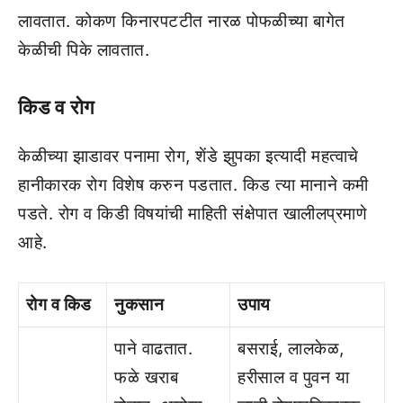
लावतात. कोकण किनारपटटीत नारळ पोफळीच्‍या बागेत
केळीची पिके लावतात.
किड व रोग
केळीच्‍या झाडावर पनामा रोग, शेंडे झुपका इत्‍यादी महत्‍वाचे
हानीकारक रोग विशेष करुन पडतात. किड त्‍या मानाने कमी
पडते. रोग व किडी विषयांची माहिती संक्षेपात खालीलप्रमाणे
आहे.
रोग व किड
नुकसान
उपाय
पाने वाढतात.
बसराई, लालकेळ,
फळे खराब
हरीसाल व पुवन या