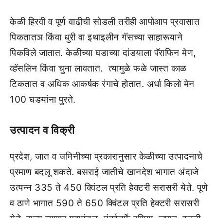
केळी हिरवी व पूर्ण वाढीची सोडली तरीही आपोआप प्रवासात
पिकतातञ किंवा धुरी वा इथाइलीन गॅसच्‍या साहारूयाने
पिकविले जातात. केळीच्‍या घडाच्‍या दांडयाला पॅराफिन मेण,
व्‍हॅसलिन किंवा चुना लावतात. त्‍यामुळे फळे जास्‍त काळ
टिकतात व अधिक आकर्षक रंगाचे होतात. अर्धा किलो मेन
100 घडयांना पुरते.
उत्‍पादन व विक्री
प्रदेश, जात व जमिनीच्‍या प्रकारानुसार केळीच्‍या उत्‍पादनाचे
प्रमाण बदलू शकते. बसराई जातीचे खानदेश भागात अंदाजे
उत्‍पन्‍न 335 ते 450 क्विंटल प्रति हेक्‍टरी सरासरी येते. पूणे
व ठाणे भागात 590 ते 650 क्विंटल प्रति हेक्‍टरी सरासरी