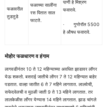
पाणी हे मिश्रण
फळाच्‍या सालींना
फळावरील
फवारावे.
रस पितात साल
तुडतुडे
फाटते.
· गुप्‍तेरॉल 5500
हे औषध फवारावे.
मोहोर फळधारण व हंगाम
लागवडीनंतर 10 ते 12 महिन्‍याच्‍या अवधित झाडावर लॉगर
येऊ शकतो. बसराई जातीचे लोंगर 7 ते 12 महिन्‍यात बाहेर
पडतात. वाल्‍हा जातीत 6 ते 7 महिने लागतात. लालवेची,
सफेदवेलची व मुठळी जाती 9 ते 13 महिने लागतात. तर
लालकेळीस लॉंगर येण्‍यास 14 महिने लागतात. झाड चांगले