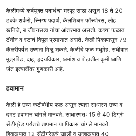
केळीमध्‍ये कर्बयुक्‍त पदार्थचा भरपूर साठा असून 18 ते 20
टक्‍के शर्करी, स्निग्‍ध पदार्थ, कॅलशिअम फॉस्‍पोरस, लोह
खनिजे, ब जीवनसत्‍व यांचा आंतरभाव असतो. कच्‍या फळात
टॅनीन व स्‍टार्च विपूल प्रमाणात असते. केळी पिकापासून 79
कॅलरीपर्यंत उष्‍णता मिळू शकते. केळीचे फळ मधूमेह, संधीवात
मूत्रपिंड, दाह, हृदयविकार, अमांश व पोटातील कृमी आणि
जंत इत्‍यादींवर गुणकारी आहे.
हवामान
केळी हे उष्‍ण कटीबंधीय फळ असून त्‍यास साधारण उष्‍ण व
दमट हवामान चांगले मानवते. साधारणतः 15 ते 40 डिग्री
सेंटीग्रेड पर्यंतचे तापमान या पिकास चांगले मानवते.
हिवाळयात 12 सेंटीग्रेडचे खाली व उन्‍हाळयात 40