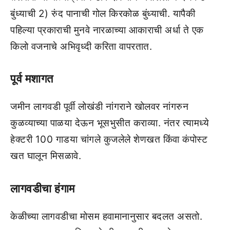
बुंध्‍याची 2) रुंद पानाची गोल किरकोळ बुंध्‍याची. यापैकी
पहिल्‍या प्रकाराची मुनवे नारळाच्‍या आकाराची अर्धा ते एक
किलो वजनाचे अभिवृध्‍दी करिता वापरतात.
पूर्व मशागत
जमीन लागवडी पूर्वी लोखंडी नांगराने खोलवर नांगरुन
कुळव्‍याच्‍या पाळया देऊन भूसभुसीत कराव्‍या. नंतर त्‍यामध्‍ये
हेक्‍टरी 100 गाडया चांगले कुजलेले शेणखत किंवा कंपोस्‍ट
खत घालून मिसळावे.
लागवडीचा हंगाम
केळीच्‍या लागवडीचा मोसम हवामानानुसार बदलत असतो.