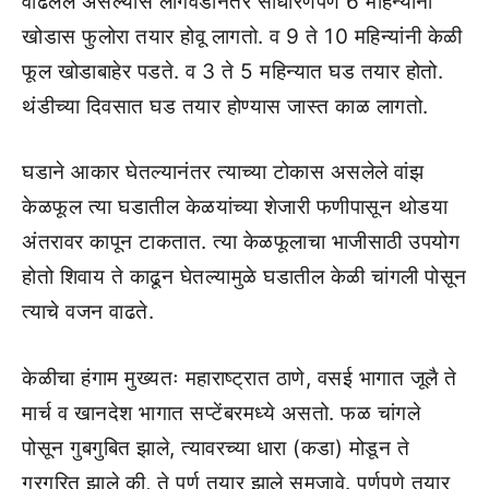
वाढलेले असल्‍यास लागवडीनंतर साधारणपणे 6 महिन्‍यांनी
खोडास फुलोरा तयार होवू लागतो. व 9 ते 10 महिन्‍यांनी केळी
फूल खोडाबाहेर पडते. व 3 ते 5 महिन्‍यात घड तयार होतो.
थंडीच्‍या दिवसात घड तयार होण्‍यास जास्‍त काळ लागतो.
घडाने आकार घेतल्‍यानंतर त्‍याच्‍या टोकास असलेले वांझ
केळफूल त्‍या घडातील केळयांच्‍या शेजारी फणीपासून थोडया
अंतरावर कापून टाकतात. त्‍या केळफूलाचा भाजीसाठी उपयोग
होतो शिवाय ते काढून घेतल्‍यामुळे घडातील केळी चांगली पोसून
त्‍याचे वजन वाढते.
केळीचा हंगाम मुख्‍यतः महाराष्‍ट्रात ठाणे, वसई भागात जूलै ते
मार्च व खानदेश भागात सप्‍टेंबरमध्‍ये असतो. फळ चांगले
पोसून गुबगुबित झाले, त्‍यावरच्‍या धारा (कडा) मोडून ते
गरगरित झाले की, ते पूर्ण तयार झाले समजावे. पूर्णपणे तयार