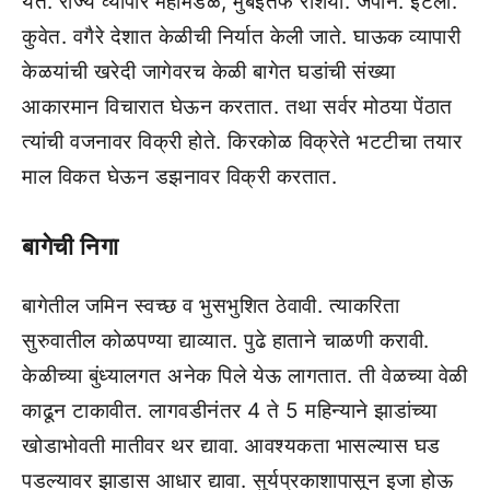
येते. राज्‍य व्‍यापार महामंडळ, मुंबईतर्फे रशिया. जपान. इटली.
कुवेत. वगैरे देशात केळीची निर्यात केली जाते. घाऊक व्‍यापारी
केळयांची खरेदी जागेवरच केळी बागेत घडांची संख्‍या
आकारमान विचारात घेऊन करतात. तथा सर्वर मोठया पेंठात
त्‍यांची वजनावर विक्री होते. किरकोळ विक्रेते भटटीचा तयार
माल विकत घेऊन डझनावर विक्री करतात.
बागेची निगा
बागेतील जमिन स्‍वच्‍छ व भुसभुशित ठेवावी. त्‍याकरिता
सुरुवातील कोळपण्‍या द्याव्‍यात. पुढे हाताने चाळणी करावी.
केळीच्‍या बुंध्‍यालगत अनेक पिले येऊ लागतात. ती वेळच्‍या वेळी
काढून टाकावीत. लागवडीनंतर 4 ते 5 महिन्‍याने झाडांच्‍या
खोडाभोवती मातीवर थर द्यावा. आवश्‍यकता भासल्‍यास घड
पडल्‍यावर झाडास आधार द्यावा. सुर्यप्रकाशापासून इजा होऊ