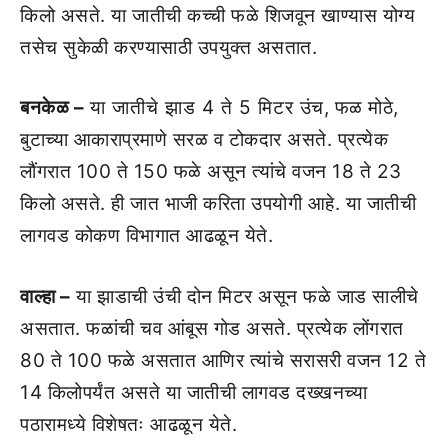
किलो असते. या जातीची कच्‍ची फळे शिजवून खाण्‍यास योग्‍य
तसेच सुकेळी करण्‍यासाठी उपयुक्‍त असतात.
बनकेळ –
या जातीचे झाड 4 ते 5 मिटर उंच, फळ मोठे,
बुटाच्‍या आकाराप्रमाणे सरळ व टोकदार असते. प्रत्‍येक
लौंगरात 100 ते 150 फळे असून त्‍यांचे वजन 18 ते 23
किलो असते. ही जात भाजी करिता उपयोगी आहे. या जातीची
लागवड कोकण विभागात आढळून येते.
वाल्‍हा –
या झाडाची उंची दोन मिटर असून फळे जाड सालीचे
असतात. फळांची चव आंबूस गोड असते. प्रत्‍येक लोंगरात
80 ते 100 फळे असतात आणिर त्‍यांचे सरासरी वजन 12 ते
14 किलोपर्यंत असते या जातीची लागवड दख्‍खनच्‍या
पठारामध्‍ये विशेषतः आढळून येते.