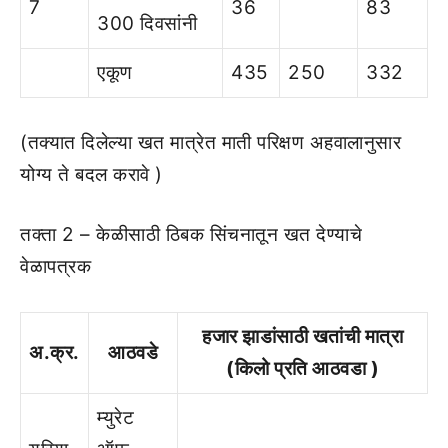
7
36
83
300 दिवसांनी
एकूण
435
250
332
(तक्‍यात दिलेल्‍या खत मात्रेत माती परिक्षण अहवालानुसार
योग्‍य ते बदल करावे )
तक्‍ता 2 – केळीसाठी ठिबक सिंचनातून खत देण्‍याचे
वेळापत्रक
हजार झाडांसाठी खतांची मात्रा
अ.क्र.
आठवडे
(किलो प्रति आठवडा )
म्‍युरेट