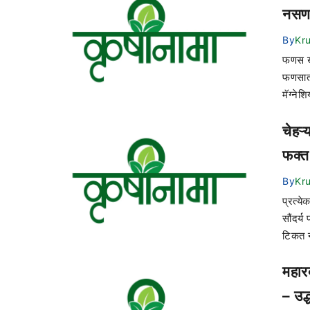
नसण
By
Kr
फणस खा
फणसात 
मॅग्ने
चेहऱ
फक्त
By
Kr
प्रत्य
सौंदर्य
टिकत ना
महारक
– उद्