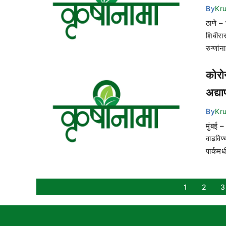
By
Kr
ठाणे –
शिबीरा
रुग्णां
कोरो
अद्या
By
Kr
मुंबई –
वाढविण
पार्कम
1
2
3