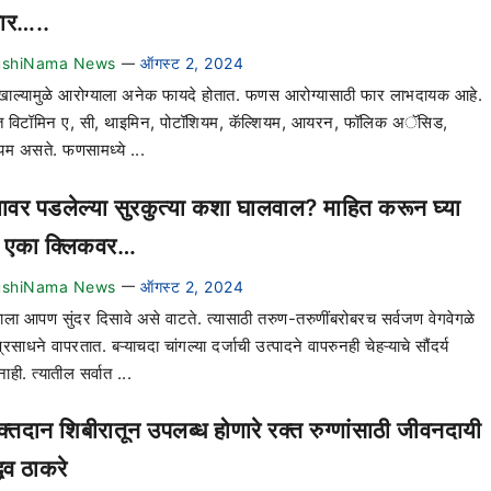
ार…..
ushiNama News
ऑगस्ट 2, 2024
—
ल्यामुळे आरोग्याला अनेक फायदे होतात. फणस आरोग्यासाठी फार लाभदायक आहे.
विटॉमिन ए, सी, थाइमिन, पोटॉशियम, कॅल्‍शियम, आयरन, फॉलिक अॅसिड,
शियम असते. फणसामध्ये ...
्यावर पडलेल्या सुरकुत्या कशा घालवाल? माहित करून घ्या
 एका क्लिकवर…
ushiNama News
ऑगस्ट 2, 2024
—
ेकाला आपण सुंदर दिसावे असे वाटते. त्यासाठी तरुण-तरुणींबरोबरच सर्वजण वेगवेगळे
 प्रसाधने वापरतात. बऱ्याचदा चांगल्या दर्जाची उत्पादने वापरुनही चेहऱ्याचे सौंदर्य
ही. त्यातील सर्वात ...
्तदान शिबीरातून उपलब्ध होणारे रक्त रुग्णांसाठी जीवनदायी
धव ठाकरे