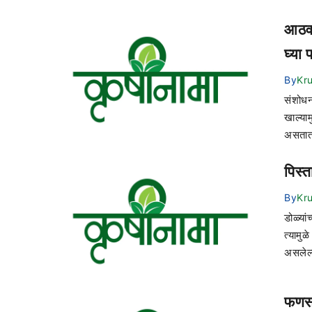
आठवड
घ्या 
By
Kr
संशोधन
खाल्याम
असतात.
पिस्त
By
Kr
डोळ्या
त्यामुळ
असलेल्य
फणस 