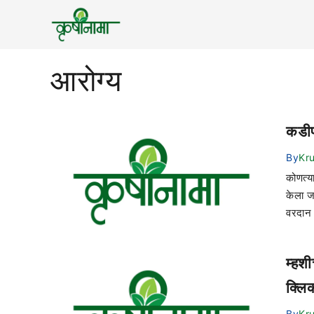
आरोग्य
कडीपत
By
Kr
कोणत्य
केला ज
वरदान 
म्हश
क्लि
By
Kr