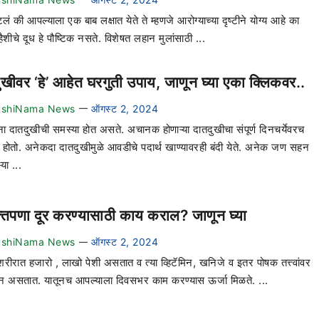
टलं की आपल्याला एक बाब लक्षात येते ते म्हणजे आरोग्याच्या दृष्टीने योग्य आहे का
्हैशीचे दूध हे पौष्टिक नसते. विशेषत लहान मुलांसाठी ...
ुखीवर ‘हे’ आहेत घरगुती उपाय, जाणून घ्या एका क्लिकवर..
ushiNama News
ऑगस्ट 2, 2024
—
ना दातदुखीची समस्या होत असते. अचानक होणाऱ्या दातदुखीचा संपूर्ण दिनचर्येवरच
 होतो. अनेकदा दातदुखीमुळे आवडीचे पदार्थ खाण्यावरही बंदी येते. अनेक जण सहन
या ...
तपणा दूर करण्यासाठी काय कराल? जाणून घ्या
ushiNama News
ऑगस्ट 2, 2024
—
शरीरात हजारो , लाखो पेशी असतात व त्या व्हिटॅमिन, खनिजे व इतर पोषक तत्त्वांवर
न असतात. यातूनच आपल्याला दिवसभर काम करण्यास ऊर्जा मिळते. ...