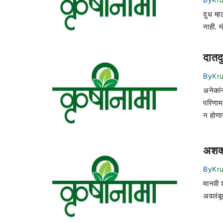
दुध म्ह
नाही. म
दातद
By
Kr
अनेकां
परिणाम
न होणाऱ्
अशक्
By
Kr
मानवी 
अवलंबू