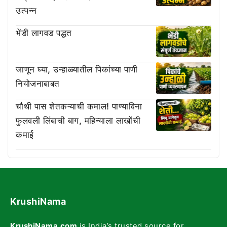
उत्पन्न
भेंडी लागवड पद्धत
जाणून घ्या, उन्हाळ्यातील पिकांच्या पाणी
नियोजनाबाबत
चौथी पास शेतकऱ्याची कमाल! पाण्याविना
फुलवली लिंबाची बाग, महिन्याला लाखोंची
कमाई
KrushiNama
KrushiNama.com
is India’s trusted source for