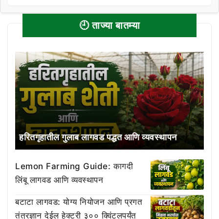
🕘 ताज्या बातम्या
हरितगृहातील गुलाब लागवड पद्धत आणि व्यवस्थापन
Lemon Farming Guide: कागदी
लिंबू लागवड आणि व्यवस्थापन
बटाटा लागवड: योग्य नियोजन आणि प्रगत
तंत्रज्ञान देईल हेक्टरी ३०० क्विंटलपर्यंत