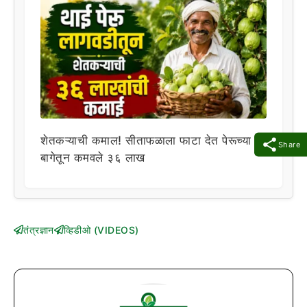
शेतकऱ्याची कमाल! सीताफळाला फाटा देत पेरूच्या
Share
बागेतून कमवले ३६ लाख
तंत्रज्ञान
व्हिडीओ (VIDEOS)