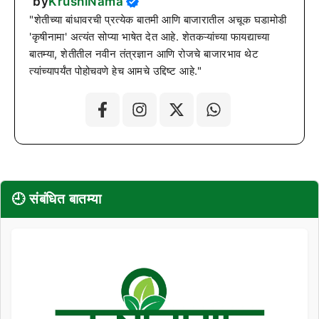
by
KrushiNama
"शेतीच्या बांधावरची प्रत्येक बातमी आणि बाजारातील अचूक घडामोडी
'कृषीनामा' अत्यंत सोप्या भाषेत देत आहे. शेतकऱ्यांच्या फायद्याच्या
बातम्या, शेतीतील नवीन तंत्रज्ञान आणि रोजचे बाजारभाव थेट
त्यांच्यापर्यंत पोहोचवणे हेच आमचे उद्दिष्ट आहे."
🕘 संबंधित बातम्या