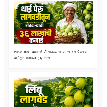
शेतकऱ्याची कमाल! सीताफळाला फाटा देत पेरूच्या
बागेतून कमवले ३६ लाख