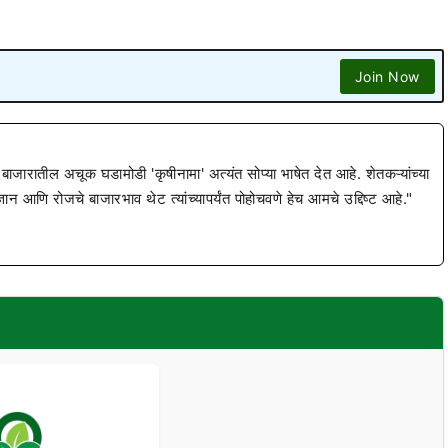
Join Now
 बाजारातील अचूक घडामोडी 'कृषीनामा' अत्यंत सोप्या भाषेत देत आहे. शेतकऱ्यांच्या
ज्ञान आणि रोजचे बाजारभाव थेट त्यांच्यापर्यंत पोहोचवणे हेच आमचे उद्दिष्ट आहे."