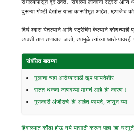
सगळ्यांपासून दूर ठेवते. सगळ्या लोकांना स्ट्रेस आण
दुसऱ्या गोष्टी देखील याला कारणीभूत आहेत. म्हणजेच क
दिर्घ श्वास घेतल्याने आणि स्ट्रेचिंग केल्याने कोणत्याह
व्यक्ती ताण तणावात जातो, त्यामुळे त्यांच्या आरोग्याव
संबंधित बातम्या
गुळाचा चहा आरोग्यासाठी खूप फायदेशीर
सतत थकवा जाणवण्या मागचं आहे ‘हे’ कारण !
गुणकारी अंजीराचे ‘हे’ आहेत फायदे, जाणून घ्या
हिवाळ्यात कोंडा होऊ नये यासाठी करून पाहा ‘हा’ घरगु