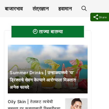
बाजारभाव
तंत्रज्ञान
हवामान
Share
🕘 ताज्या बातम्या
Summer Drinks | उन्हाळ्यामध्ये ‘या’
ड्रिंक्सचे सेवन केल्याने आरोग्याला मिळतात
अनेक फायदे
Oily Skin | तेलकट त्वचेची
समस्या दूर करण्यासाठी ग्लिसरीनचा