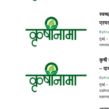
स्वच्
प्रय
By
Kr
मुंबई 
स्तरावर
कृषी 
– दाद
By
Kr
मुंबई –
उद्योगव
महाराष्ट