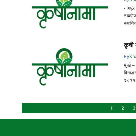
नागपूर 
नळयोजन
स्थानि
कृषी
By
Kr
मुंबई –
विनाअन
२०२१ प
1
2
3