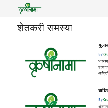
शेतकरी समस्या
गुला
By
Kr
भारताप
उत्पाद
आफ्रिक
बाधि
By
Kr
औरंगाबा