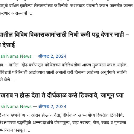
्यामुळे बाधित झालेल्या शेतकऱ्यांच्या जमिनीचे सरसकट पंचनामे करुन जास्तीत जास्त
रणार असल्याची ...
ह्यातील विविध विकासकामांसाठी निधी कमी पडू देणार नाही –
ष देसाई
ushiNama News
ऑगस्ट 2, 2024
—
ाद – मागील दीड वर्षापासून कोविडच्या परिस्थितीचा आपण मुकाबला करत आहोत.
िडची परिस्थिती आटोक्यात आली असली तरी तिसऱ्या लाटेच्या अनुषंगाने सर्वांनी
 घेणे ...
 खराब न होऊ देता ते दीर्घकाळ कसे टिकवावे, जाणून घ्या
ushiNama News
ऑगस्ट 2, 2024
—
िरक्षण म्हणजे अन्न खराब होऊ न देता, दीर्घकाळ खाण्यायोग्य स्थितीत टिकविणे.
रक्षणाच्या पद्धतींमुळे अन्नपदार्थांचे पोषणमूल्य, बाह्य स्वरूप, पोत, स्वाद व गुणवत्ता
ुष्परिणाम घडवून ...