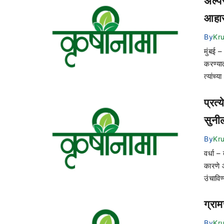
अल्पस
आहार
By
Kr
मुंबई 
करण्यात
त्यांच्
प्रत्
सुनी
By
Kr
वर्धा –
कारणे 
उंचाविण
ग्राम
By
Kr