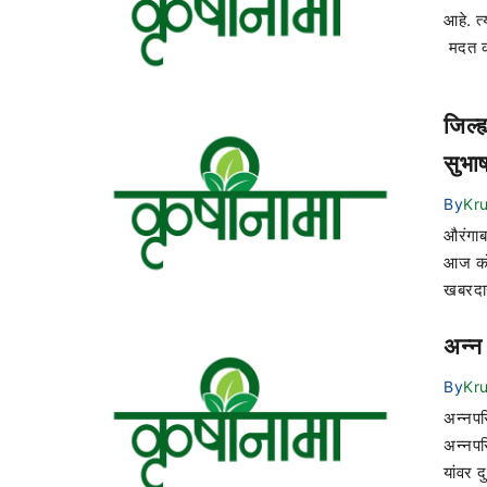
आहे. त
मदत क
जिल्
सुभा
By
Kr
औरंगाब
आज कोव
खबरदारी
अन्न
By
Kr
अन्नपर
अन्नपरि
यांवर द