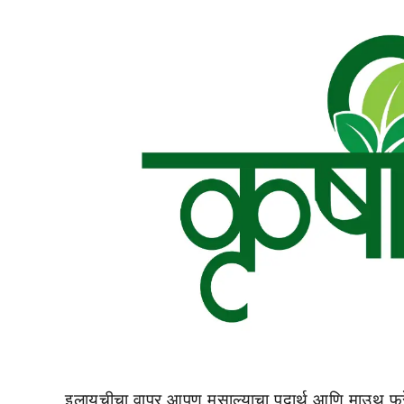
इलायचीचा वापर आपण मसाल्याचा पदार्थ आणि माउथ फ्र