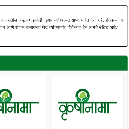
 बाजारातील अचूक घडामोडी 'कृषीनामा' अत्यंत सोप्या भाषेत देत आहे. शेतकऱ्यांच्या
ज्ञान आणि रोजचे बाजारभाव थेट त्यांच्यापर्यंत पोहोचवणे हेच आमचे उद्दिष्ट आहे."