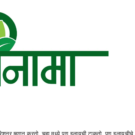
ेशनर म्हणून करतो. चहा मध्ये पण इलायची टाकतो. पण इलायचीचे