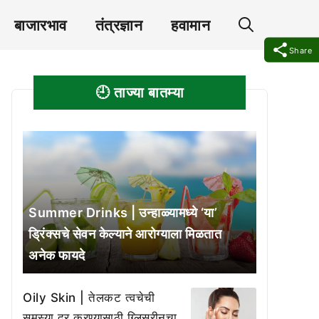
बाजारभाव
तंत्रज्ञान
हवामान
Share
🕘 ताज्या बातम्या
Summer Drinks | उन्हाळ्यामध्ये ‘या’
ड्रिंक्सचे सेवन केल्याने आरोग्याला मिळतात
अनेक फायदे
Oily Skin | तेलकट त्वचेची
समस्या दूर करण्यासाठी ग्लिसरीनचा