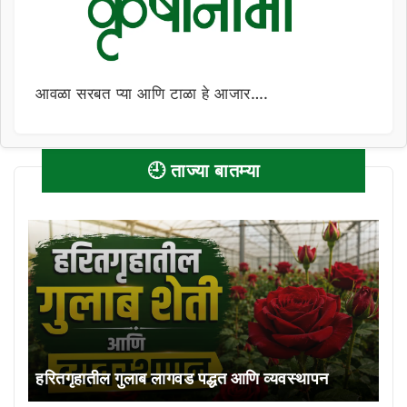
आवळा सरबत प्या आणि टाळा हे आजार….
🕘 ताज्या बातम्या
हरितगृहातील गुलाब लागवड पद्धत आणि व्यवस्थापन