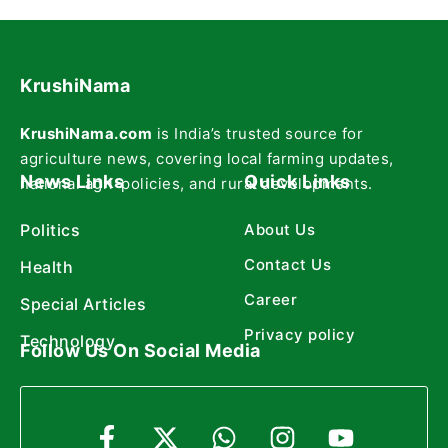
KrushiNama
KrushiNama.com
is India’s trusted source for
agriculture news, covering local farming updates,
News Links
Quick Links
national agri-policies, and rural developments.
Politics
About Us
Contact Us
Health
Career
Special Articles
Privacy policy
Technology
Follow Us On Social Media