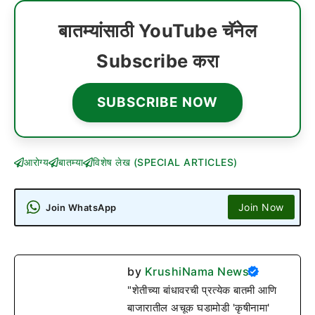
बातम्यांसाठी YouTube चॅनेल
Subscribe करा
SUBSCRIBE NOW
आरोग्य
बातम्या
विशेष लेख (SPECIAL ARTICLES)
Join Now
Join WhatsApp
by
KrushiNama News
"शेतीच्या बांधावरची प्रत्येक बातमी आणि
बाजारातील अचूक घडामोडी 'कृषीनामा'