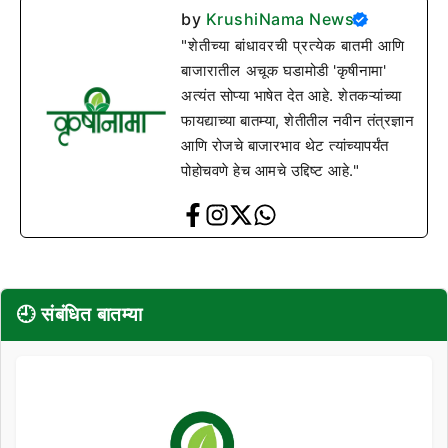
by
KrushiNama News
"शेतीच्या बांधावरची प्रत्येक बातमी आणि
बाजारातील अचूक घडामोडी 'कृषीनामा'
अत्यंत सोप्या भाषेत देत आहे. शेतकऱ्यांच्या
फायद्याच्या बातम्या, शेतीतील नवीन तंत्रज्ञान
आणि रोजचे बाजारभाव थेट त्यांच्यापर्यंत
पोहोचवणे हेच आमचे उद्दिष्ट आहे."
🕘 संबंधित बातम्या