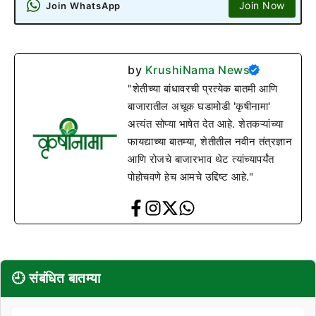
Join Now
Join WhatsApp
by
KrushiNama News
"शेतीच्या बांधावरची प्रत्येक बातमी आणि
बाजारातील अचूक घडामोडी 'कृषीनामा'
अत्यंत सोप्या भाषेत देत आहे. शेतकऱ्यांच्या
फायद्याच्या बातम्या, शेतीतील नवीन तंत्रज्ञान
आणि रोजचे बाजारभाव थेट त्यांच्यापर्यंत
पोहोचवणे हेच आमचे उद्दिष्ट आहे."
🕘 संबंधित बातम्या