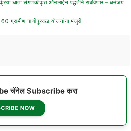
ी प्रक्रिया आता संगणकीकृत ऑनलाईन पद्धतीने राबविणार – धनंजय
0 ग्रामीण पाणीपुरवठा योजनांना मंजुरी
ube चॅनेल Subscribe करा
SCRIBE NOW