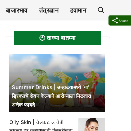
बाजारभाव
तंत्रज्ञान
हवामान
Share
🕘 ताज्या बातम्या
Summer Drinks | उन्हाळ्यामध्ये ‘या’
ड्रिंक्सचे सेवन केल्याने आरोग्याला मिळतात
अनेक फायदे
Oily Skin | तेलकट त्वचेची
समस्या दूर करण्यासाठी ग्लिसरीनचा