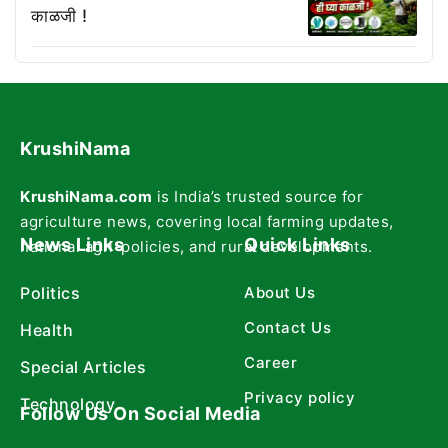
काळजी !
KrushiNama
KrushiNama.com
is India’s trusted source for
agriculture news, covering local farming updates,
News Links
Quick Links
national agri-policies, and rural developments.
Politics
About Us
Contact Us
Health
Career
Special Articles
Privacy policy
Technology
Follow Us On Social Media