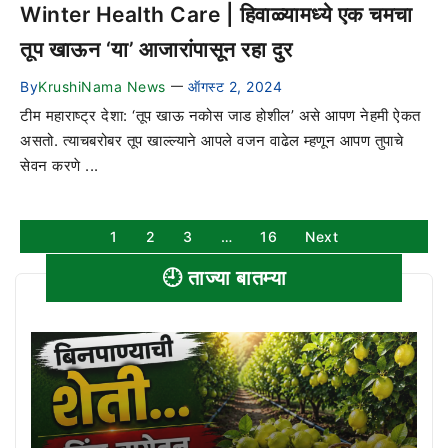
Winter Health Care | हिवाळ्यामध्ये एक चमचा
तूप खाऊन ‘या’ आजारांपासून रहा दुर
By
KrushiNama News
ऑगस्ट 2, 2024
—
टीम महाराष्ट्र देशा: ‘तूप खाऊ नकोस जाड होशील’ असे आपण नेहमी ऐकत
असतो. त्याचबरोबर तूप खाल्ल्याने आपले वजन वाढेल म्हणून आपण तुपाचे
सेवन करणे ...
1
2
3
…
16
Next
🕘 ताज्या बातम्या