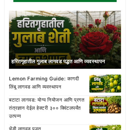
हरितगृहातील गुलाब लागवड पद्धत आणि व्यवस्थापन
Lemon Farming Guide: कागदी
लिंबू लागवड आणि व्यवस्थापन
बटाटा लागवड: योग्य नियोजन आणि प्रगत
तंत्रज्ञान देईल हेक्टरी ३०० क्विंटलपर्यंत
उत्पन्न
भेंडी लागवड पद्धत