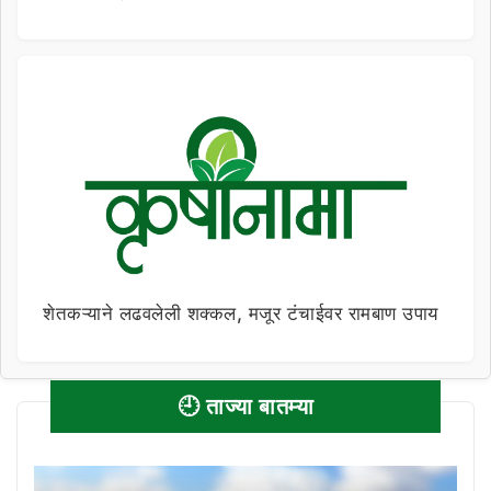
शेतकऱ्याने लढवलेली शक्कल, मजूर टंचाईवर रामबाण उपाय
🕘 ताज्या बातम्या