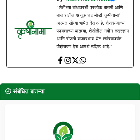
"शेतीच्या बांधावरची प्रत्येक बातमी आणि
बाजारातील अचूक घडामोडी 'कृषीनामा'
अत्यंत सोप्या भाषेत देत आहे. शेतकऱ्यांच्या
फायद्याच्या बातम्या, शेतीतील नवीन तंत्रज्ञान
आणि रोजचे बाजारभाव थेट त्यांच्यापर्यंत
पोहोचवणे हेच आमचे उद्दिष्ट आहे."
🕘 संबंधित बातम्या