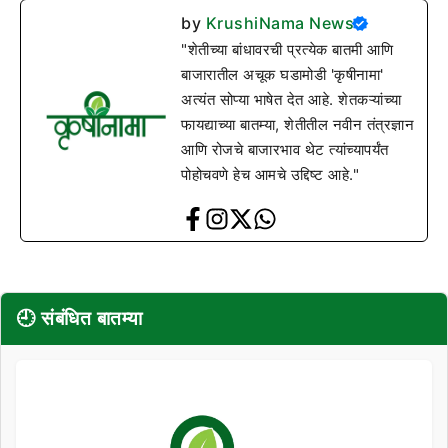
by
KrushiNama News
"शेतीच्या बांधावरची प्रत्येक बातमी आणि
बाजारातील अचूक घडामोडी 'कृषीनामा'
अत्यंत सोप्या भाषेत देत आहे. शेतकऱ्यांच्या
फायद्याच्या बातम्या, शेतीतील नवीन तंत्रज्ञान
आणि रोजचे बाजारभाव थेट त्यांच्यापर्यंत
पोहोचवणे हेच आमचे उद्दिष्ट आहे."
🕘 संबंधित बातम्या