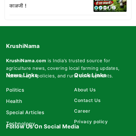
काळजी !
KrushiNama
KrushiNama.com
is India’s trusted source for
agriculture news, covering local farming updates,
News Links
Quick Links
national agri-policies, and rural developments.
Politics
About Us
Contact Us
Health
Career
Special Articles
Privacy policy
Technology
Follow Us On Social Media