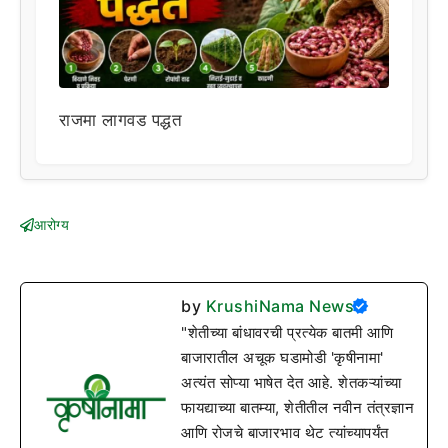
राजमा लागवड पद्धत
आरोग्य
by
KrushiNama News
"शेतीच्या बांधावरची प्रत्येक बातमी आणि
बाजारातील अचूक घडामोडी 'कृषीनामा'
अत्यंत सोप्या भाषेत देत आहे. शेतकऱ्यांच्या
फायद्याच्या बातम्या, शेतीतील नवीन तंत्रज्ञान
आणि रोजचे बाजारभाव थेट त्यांच्यापर्यंत