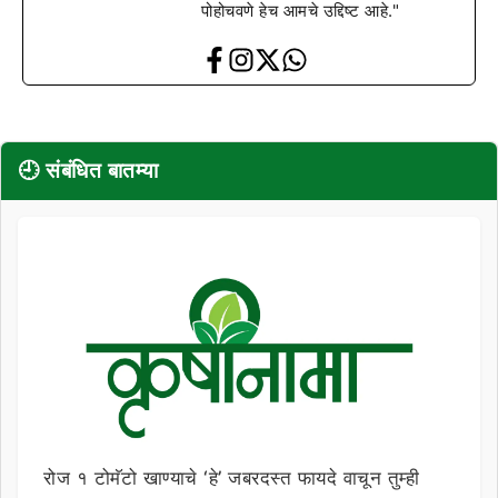
पोहोचवणे हेच आमचे उद्दिष्ट आहे."
🕘 संबंधित बातम्या
रोज १ टोमॅटो खाण्याचे ‘हे’ जबरदस्त फायदे वाचून तुम्ही