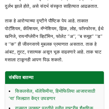
दुर्लभ झाले होते, असे संदर्भ संस्कृत साहित्यात आढळतात.
ताक हे आरोग्याच्या दृष्टीने पौष्टिक पेय आहे. ताकात
पोटॅशियम, कॅल्शियम, मॅग्नेशियम, झिंक, लोह, फॉस्फोरस, ईथे
खनिजे, रायनॉप्लेरीन व्हिटॅमिन, फोलेट ‘‘अ’’, ‘‘ब समूह’’ ‘‘ड’’
व ‘‘क’’ ही जीवनसत्त्वे मुबलक प्रमाणात असतात. ताक हे
आंबट, तुरट, रसात्मक असून भूक वाढवणारे आहे. ताक चाट
मसाला टाकूनही आपण पिऊ शकतो.
संबंधित बातम्या
सिकलसेल, थॅलेसिमीया, हिमोफिलिया आजारासाठी
‘या’ जिल्ह्यात केंद्र उघडणार
राज्यात उत्कृष्ट पद्धतीने नवीन राष्ट्रीय शैक्षणिक