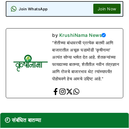
Join Now
Join WhatsApp
by
KrushiNama News
"शेतीच्या बांधावरची प्रत्येक बातमी आणि
बाजारातील अचूक घडामोडी 'कृषीनामा'
अत्यंत सोप्या भाषेत देत आहे. शेतकऱ्यांच्या
फायद्याच्या बातम्या, शेतीतील नवीन तंत्रज्ञान
आणि रोजचे बाजारभाव थेट त्यांच्यापर्यंत
पोहोचवणे हेच आमचे उद्दिष्ट आहे."
🕘 संबंधित बातम्या