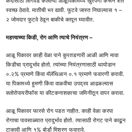
कंदासाठी लागवड केलेल्या आळूपिकामध्ये खुरपणी करून शेत
स्वच्छ ठेवावे. मातीची भर द्यावी. फुटवे जास्त निघाल्यास १ –
२ जोमदार फुटवे ठेवून बाकीचे कापून घ्यावीत.
महत्त्वाच्या किडी, रोग आणि त्याचे नियंत्रण –
आळू पिकावर काही वेळा पाने कुरतडणारी आळी आणि मावा
किडीचा प्रादुर्भाव होतो. त्यांच्या नियंत्रणासाठी थायोडान
०.२% प्रमाणे किंवा मॅलॅथिआन ०.१ प्रमाणे फवारणी करावी.
या पिकामध्ये हुमणी किंवा वाळवीचा उपद्रव आढळल्यास
क्लोरोपायरीफॉस या कीटकनाशकाचा जमिनीतून वापर करावा.
आळू पिकावर फारसे रोग पडत नाहीत. काही वेळा करपा
रोगाचा पावसाळ्यात प्रादुर्भाव होतो. त्यासाठी रोगट पाने काढून
टाकावी आणि १% बोर्डो मिश्रण फवारावे.