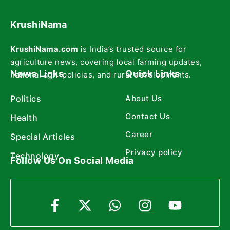
KrushiNama
KrushiNama.com
is India’s trusted source for
agriculture news, covering local farming updates,
News Links
Quick Links
national agri-policies, and rural developments.
Politics
About Us
Contact Us
Health
Career
Special Articles
Privacy policy
Technology
Follow Us On Social Media