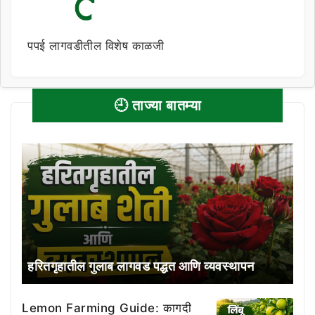
पपई लागवडीतील विशेष काळजी
🕘 ताज्या बातम्या
हरितगृहातील गुलाब लागवड पद्धत आणि व्यवस्थापन
Lemon Farming Guide: कागदी