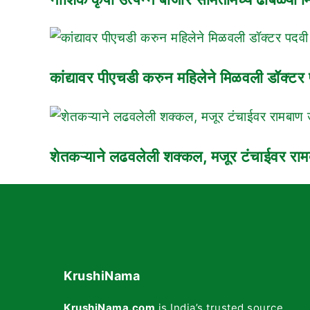
कांद्यावर पीएचडी करुन महिलेने मिळवली डॉक्टर
शेतकऱ्याने लढवलेली शक्कल, मजूर टंचाईवर रा
KrushiNama
KrushiNama.com
is India’s trusted source