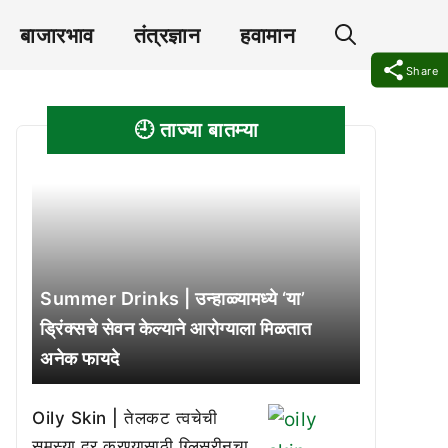
बाजारभाव
तंत्रज्ञान
हवामान
Share
🕘 ताज्या बातम्या
Summer Drinks | उन्हाळ्यामध्ये ‘या’
ड्रिंक्सचे सेवन केल्याने आरोग्याला मिळतात
अनेक फायदे
Oily Skin | तेलकट त्वचेची
समस्या दूर करण्यासाठी ग्लिसरीनचा