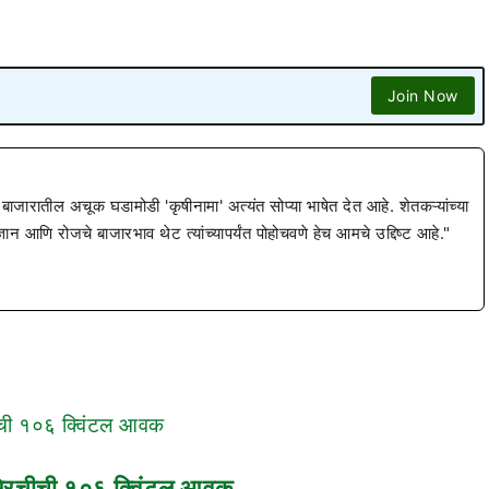
Join Now
 बाजारातील अचूक घडामोडी 'कृषीनामा' अत्यंत सोप्या भाषेत देत आहे. शेतकऱ्यांच्या
ज्ञान आणि रोजचे बाजारभाव थेट त्यांच्यापर्यंत पोहोचवणे हेच आमचे उद्दिष्ट आहे."
ा मिरचीची १०६ क्विंटल आवक