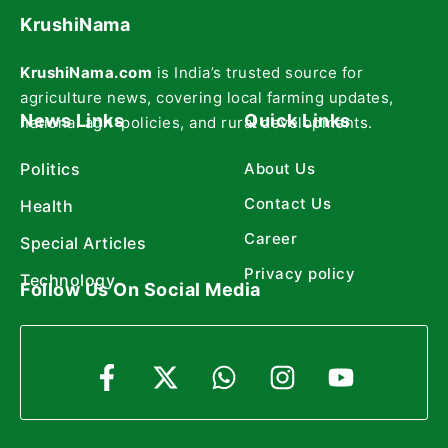
KrushiNama
KrushiNama.com
is India’s trusted source for
agriculture news, covering local farming updates,
News Links
Quick Links
national agri-policies, and rural developments.
Politics
About Us
Contact Us
Health
Career
Special Articles
Privacy policy
Technology
Follow Us On Social Media