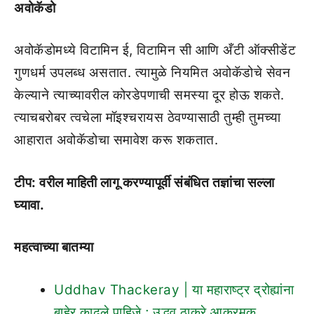
अवोकॅडो
अवोकॅडोमध्ये विटामिन ई, विटामिन सी आणि अँटी ऑक्सीडेंट
गुणधर्म उपलब्ध असतात. त्यामुळे नियमित अवोकॅडोचे सेवन
केल्याने त्याच्यावरील कोरडेपणाची समस्या दूर होऊ शकते.
त्याचबरोबर त्वचेला मॉइश्चरायस ठेवण्यासाठी तुम्ही तुमच्या
आहारात अवोकॅडोचा समावेश करू शकतात.
टीप: वरील माहिती लागू करण्यापूर्वी संबंधित तज्ञांचा सल्ला
घ्यावा.
महत्वाच्या बातम्या
Uddhav Thackeray | या महाराष्ट्र द्रोह्यांना
बाहेर काढले पाहिजे ; उद्धव ठाकरे आक्रमक