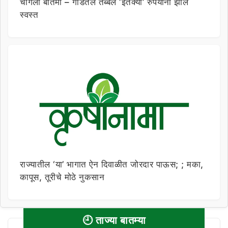
चांगली बातमी – गोडतेल तब्बल ‘इतक्या’ रुपयांनी झाले
स्वस्त
राज्यातील ‘या’ भागात ऐन दिवाळीत जोरदार पाऊस; ; मका,
कापूस, तूरीचे मोठे नुकसान
🕘 ताज्या बातम्या