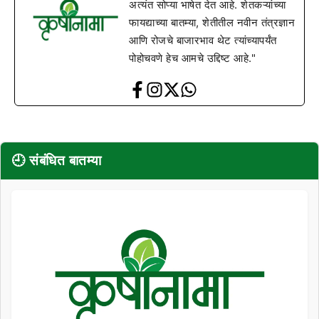
अत्यंत सोप्या भाषेत देत आहे. शेतकऱ्यांच्या
फायद्याच्या बातम्या, शेतीतील नवीन तंत्रज्ञान
आणि रोजचे बाजारभाव थेट त्यांच्यापर्यंत
पोहोचवणे हेच आमचे उद्दिष्ट आहे."
🕘 संबंधित बातम्या