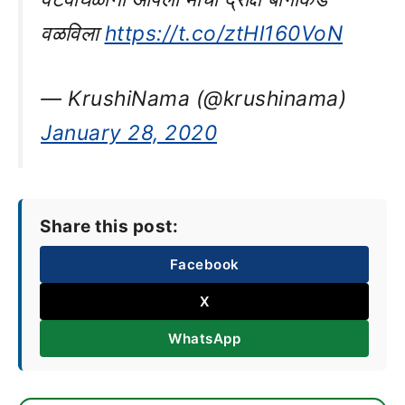
वळविला
https://t.co/ztHl160VoN
— KrushiNama (@krushinama)
January 28, 2020
Share this post:
Facebook
X
WhatsApp