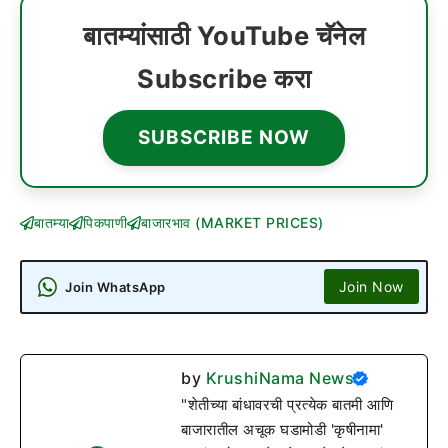
बातम्यांसाठी YouTube चॅनेल
Subscribe करा
SUBSCRIBE NOW
बातम्या
पिकपाणी
बाजारभाव (MARKET PRICES)
Join Now
Join WhatsApp
by
KrushiNama News
"शेतीच्या बांधावरची प्रत्येक बातमी आणि
बाजारातील अचूक घडामोडी 'कृषीनामा'