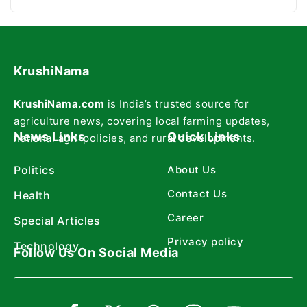
KrushiNama
KrushiNama.com
is India’s trusted source for
agriculture news, covering local farming updates,
News Links
Quick Links
national agri-policies, and rural developments.
Politics
About Us
Contact Us
Health
Career
Special Articles
Privacy policy
Technology
Follow Us On Social Media