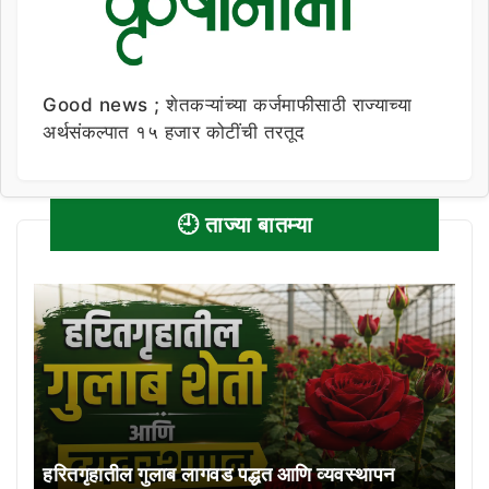
Good news ; शेतकऱ्यांच्या कर्जमाफीसाठी राज्याच्या
अर्थसंकल्पात १५ हजार कोटींची तरतूद
🕘 ताज्या बातम्या
हरितगृहातील गुलाब लागवड पद्धत आणि व्यवस्थापन