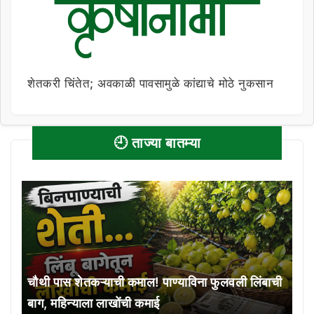
शेतकरी चिंतेत; अवकाळी पावसामुळे कांद्याचे मोठे नुकसान
🕘 ताज्या बातम्या
चौथी पास शेतकऱ्याची कमाल! पाण्याविना फुलवली लिंबाची
बाग, महिन्याला लाखोंची कमाई