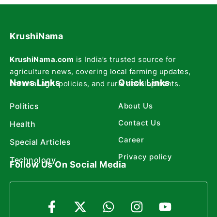
KrushiNama
KrushiNama.com
is India’s trusted source for
agriculture news, covering local farming updates,
News Links
Quick Links
national agri-policies, and rural developments.
Politics
About Us
Contact Us
Health
Career
Special Articles
Privacy policy
Technology
Follow Us On Social Media