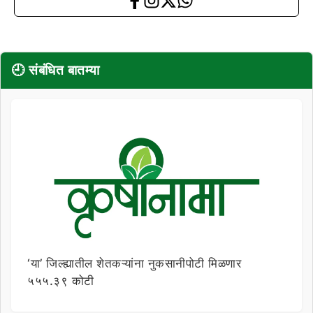
🕘 संबंधित बातम्या
‘या’ जिल्ह्यातील शेतकऱ्यांना नुकसानीपोटी मिळणार
५५५.३९ कोटी