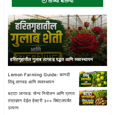
🕘 ताज्या बातम्या
हरितगृहातील गुलाब लागवड पद्धत आणि व्यवस्थापन
Lemon Farming Guide: कागदी
लिंबू लागवड आणि व्यवस्थापन
बटाटा लागवड: योग्य नियोजन आणि प्रगत
तंत्रज्ञान देईल हेक्टरी ३०० क्विंटलपर्यंत
उत्पन्न