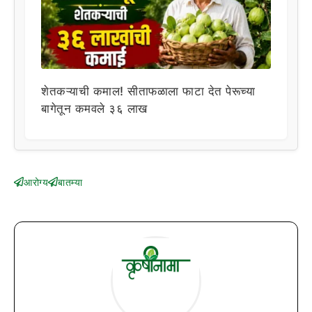
शेतकऱ्याची कमाल! सीताफळाला फाटा देत पेरूच्या
बागेतून कमवले ३६ लाख
आरोग्य
बातम्या