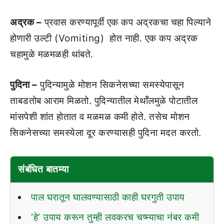
अद्रक –
प्रवास करण्‍यापूर्वी एक कप अद्रकचा चहा पिल्‍याने
होणारी उल्‍टी (Vomiting) होत नाही. एक कप अद्रक
चहामुळे मळमळही थांबते.
पुदिना –
पुदिन्‍यामुळे मोशन सिकनेसच्‍या समस्‍येपासून
ताबडतोब आराम मिळतो. पुदिन्‍यातील मेथॉंलमुळे पोटातील
मांसपेशी शांत होतात व मळमळ कमी होते. तसेच मोशन
सिकनेसच्‍या समस्‍येला दूर करण्‍यासही पुदिना मदत करतो.
संबंधित बातम्या
पाल घरातून घालवण्यासाठी काही घरगुती उपाय
‘हे’ उपाय करून तुम्ही लवकरच चष्म्याचा नंबर कमी