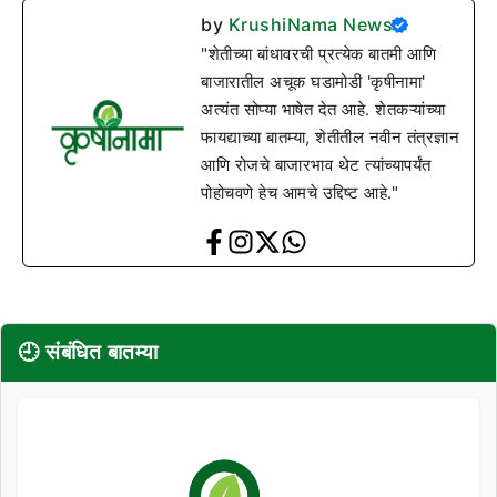
by
KrushiNama News
"शेतीच्या बांधावरची प्रत्येक बातमी आणि
बाजारातील अचूक घडामोडी 'कृषीनामा'
अत्यंत सोप्या भाषेत देत आहे. शेतकऱ्यांच्या
फायद्याच्या बातम्या, शेतीतील नवीन तंत्रज्ञान
आणि रोजचे बाजारभाव थेट त्यांच्यापर्यंत
पोहोचवणे हेच आमचे उद्दिष्ट आहे."
🕘 संबंधित बातम्या