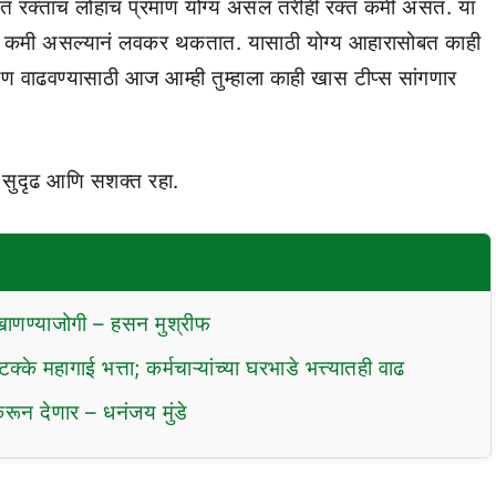
ीरात रक्ताचं लोहाचं प्रमाण योग्य असलं तरीही रक्त कमी असतं. या
्रमाण कमी असल्यानं लवकर थकतात. यासाठी योग्य आहारासोबत काही
माण वाढवण्यासाठी आज आम्ही तुम्हाला काही खास टीप्स सांगणार
ही सुदृढ आणि सशक्त रहा.
ाखाणण्याजोगी – हसन मुश्रीफ
्के महागाई भत्ता; कर्मचाऱ्यांच्या घरभाडे भत्त्यातही वाढ
 करून देणार – धनंजय मुंडे