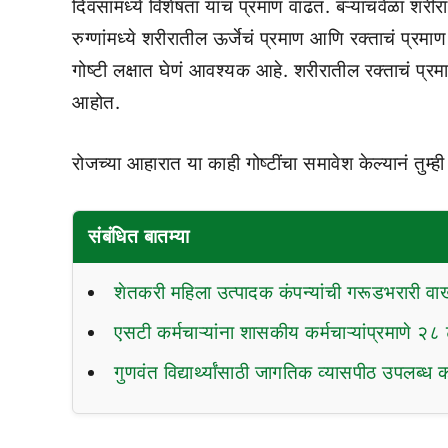
दिवसांमध्ये विशेषता याचं प्रमाण वाढतं. बऱ्याचवेळा शर
रुग्णांमध्ये शरीरातील ऊर्जेचं प्रमाण आणि रक्ताचं प
गोष्टी लक्षात घेणं आवश्यक आहे. शरीरातील रक्ताचं प्र
आहोत.
रोजच्या आहारात या काही गोष्टींचा समावेश केल्यानं तुम्
संबंधित बातम्या
शेतकरी महिला उत्पादक कंपन्यांची गरूडभरारी व
एसटी कर्मचाऱ्यांना शासकीय कर्मचाऱ्यांप्रमाणे २८ टक
गुणवंत विद्यार्थ्यांसाठी जागतिक व्यासपीठ उपलब्ध