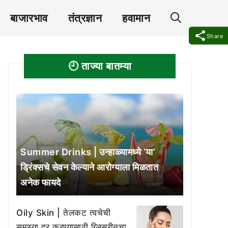
बाजारभाव
तंत्रज्ञान
हवामान
Share
🕘 ताज्या बातम्या
Summer Drinks | उन्हाळ्यामध्ये ‘या’
ड्रिंक्सचे सेवन केल्याने आरोग्याला मिळतात
अनेक फायदे
Oily Skin | तेलकट त्वचेची
समस्या दूर करण्यासाठी ग्लिसरीनचा