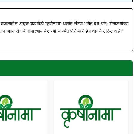
 बाजारातील अचूक घडामोडी 'कृषीनामा' अत्यंत सोप्या भाषेत देत आहे. शेतकऱ्यांच्या
ज्ञान आणि रोजचे बाजारभाव थेट त्यांच्यापर्यंत पोहोचवणे हेच आमचे उद्दिष्ट आहे."