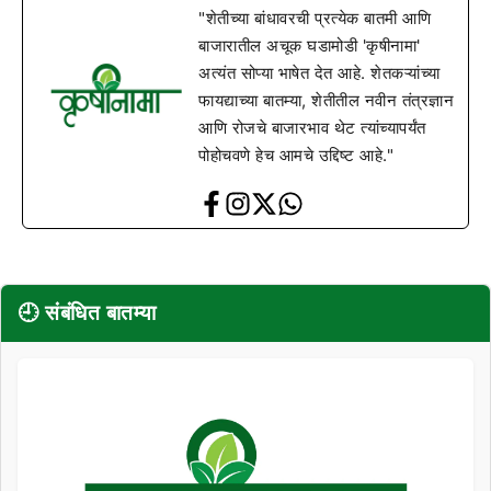
"शेतीच्या बांधावरची प्रत्येक बातमी आणि
बाजारातील अचूक घडामोडी 'कृषीनामा'
अत्यंत सोप्या भाषेत देत आहे. शेतकऱ्यांच्या
फायद्याच्या बातम्या, शेतीतील नवीन तंत्रज्ञान
आणि रोजचे बाजारभाव थेट त्यांच्यापर्यंत
पोहोचवणे हेच आमचे उद्दिष्ट आहे."
🕘 संबंधित बातम्या