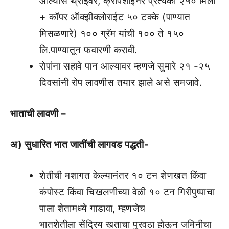
आल्यास थ्राईवर, क्रॉंपशाईनर प्रत्येकी २५० मिली
+ कॉपर ऑक्झीक्लोराईट ५० टक्के (पाण्यात
मिसळणारे) १०० ग्रॅम यांची १०० ते १५०
लि.पाण्यातून फवारणी करावी.
रोपांना सहावे पान आल्यावर म्हणजे सुमारे २१ -२५
दिवसांनी रोप लावणीस तयार झाले असे समजावे.
भाताची लावणी –
अ) सुधारित भात जातींची लागवड पद्धती-
शेतीची मशागत केल्यानंतर १० टन शेणखत किंवा
कंपोस्ट किंवा चिखलणीच्या वेळी १० टन गिरीपुष्पाचा
पाला शेतामध्ये गाडावा, म्हणजेच
भातशेतीला सेंद्रिय खताचा पुरवठा होऊन जमिनीचा