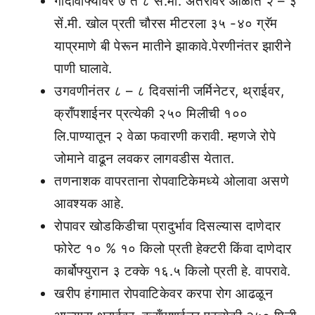
गादीवाफ्यावर ७ ते ८ सें.मी. अंतरावर ओळीत २ – ३
सें.मी. खोल प्रती चौरस मीटरला ३५ -४० ग्रॅम
याप्रमाणे बी पेरून मातीने झाकावे.पेरणीनंतर झारीने
पाणी घालावे.
उगवणीनंतर ८ – ८ दिवसांनी जर्मिनेटर, थ्राईवर,
क्रॉंपशाईनर प्रत्येकी २५० मिलीची १००
लि.पाण्यातून २ वेळा फवारणी करावी. म्हणजे रोपे
जोमाने वाढून लवकर लागवडीस येतात.
तणनाशक वापरताना रोपवाटिकेमध्ये ओलावा असणे
आवश्यक आहे.
रोपावर खोडकिडीचा प्रादुर्भाव दिसल्यास दाणेदार
फोरेट १० % १० किलो प्रती हेक्टरी किंवा दाणेदार
कार्बोफ्युरान ३ टक्के १६.५ किलो प्रती हे. वापरावे.
खरीप हंगामात रोपवाटिकेवर करपा रोग आढळून