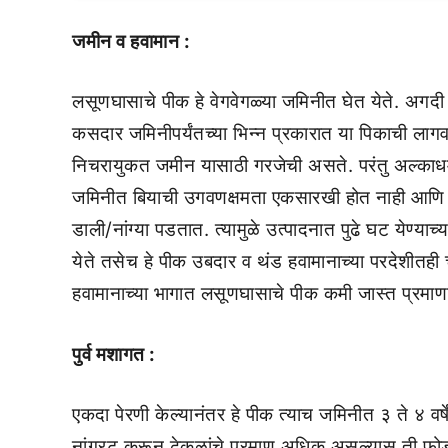
जमीन व हवामान :
लसूणघासाचे पीक हे वेगवेगळ्या जमिनीत घेत येते. अगदी म
कसदार जमिनीपर्यंतच्या भिन्न प्रकारात या पिकाची ला
निचरायुकत जमीन यासाठी गरजेची असते. परंतु अल्काधर
जमिनीत बियाची उगवणक्षमता एकसारखी होत नाही आणि त्य
डाली/नांग्या पडतात. त्यामुळे उत्पादनात पुढे घट येण्य
येते तसेच हे पीक उबदार व थंड हवामानाच्या परदेशीतही 
हवामानाच्या भागात लसूणघासाचे पीक कमी जास्त प्रमाण
पुर्व मशागत :
एकदा पेरणी केल्यानंतर हे पीक त्याच जमिनीत ३ ते ४ वर्ष
नांगरट करून ढेकळांचे प्रमाण अधिक असल्यास ती फोडून घे