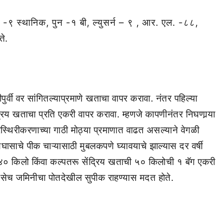
सा -९ स्थानिक, पुन -१ बी, ल्युसर्न – ९ , आर. एल. -८८,
े.
ुर्वी वर सांगितल्याप्रमाणे खताचा वापर करावा. नंतर पहिल्या
य खताचा प्रति एकरी वापर करावा. म्हणजे कापणीनंतर निघणार्‍या
रस्थिरीकरणाच्या गाठी मोठ्या प्रमाणात वाढत असल्याने वेगळी
ूणघासाचे पीक चाऱ्यासाठी मुबलकपणे घ्यावयाचे झाल्यास दर वर्षी
त ४० किलो किंवा कल्पतरू सेंद्रिय खताची ५० किलोची १ बॅग एकरी
 तसेच जमिनीचा पोतदेखील सुपीक राहण्यास मदत होते.