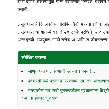
चारा देणारे असल्यामुळे योग्य प्रमाणात भरखते, वरखते
करावी.
लसूणघास हे द्विदलवर्गीय चारापिकांपैकी महत्त्वाचे पीक आ
लसूणघास चाऱ्यामध्ये १८ ते २० टक्के प्रथिने, २.० टक्के 
अन्नद्रव्ये, उपयुक्त आम्ले तसेच अ आणि ड जीवनसत्त्व 
संबंधित बातम्या
जाणून घ्या पालक भाजी खाण्याचे फायदे….
पदभरतीमध्ये प्रकल्पग्रस्तांच्या समांतर आरक्षणासं
राज्यातील ‘या’ नदी पुनरुज्जीवन प्रकल्पाला केंद्र
कामांना होणार सुरुवात