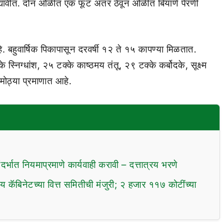
 द्यावीत. दोन ओळींत एक फूट अंतर ठेवून ओळीत बियाणे पेरणी
हे. बहुवार्षिक पिकापासून दरवर्षी १२ ते १५ कापण्या मिळतात.
स्निग्धांश, २५ टक्के काष्ठमय तंतू, २९ टक्के कर्बोदके, सूक्ष्म
मोठ्या प्रमाणात आहे.
दर्भात नियमाप्रमाणे कार्यवाही करावी – दत्तात्रय भरणे
ीय कॅबिनेटच्या वित्त समितीची मंजुरी; २ हजार ११७ कोटींच्या