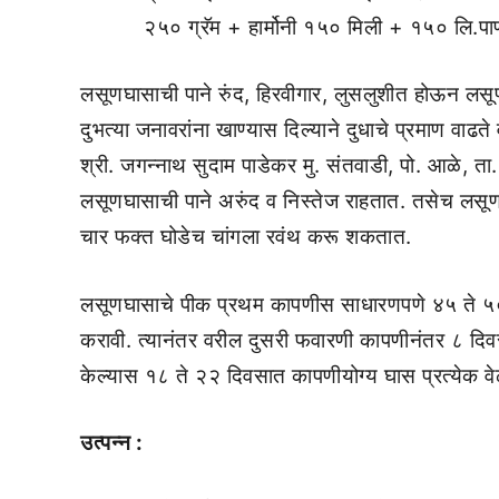
२५० ग्रॅम + हार्मोनी १५० मिली + १५० लि.पा
लसूणघासाची पाने रुंद, हिरवीगार, लुसलुशीत होऊन लसू
दुभत्या जनावरांना खाण्यास दिल्याने दुधाचे प्रमाण वाढते
श्री. जगन्नाथ सुदाम पाडेकर मु. संतवाडी, पो. आळे, ता.
लसूणघासाची पाने अरुंद व निस्तेज राहतात. तसेच लस
चार फक्त घोडेच चांगला रवंथ करू शकतात.
लसूणघासाचे पीक प्रथम कापणीस साधारणपणे ४५ ते ५० दि
करावी. त्यानंतर वरील दुसरी फवारणी कापणीनंतर ८ दि
केल्यास १८ ते २२ दिवसात कापणीयोग्य घास प्रत्येक वे
उत्पन्न :