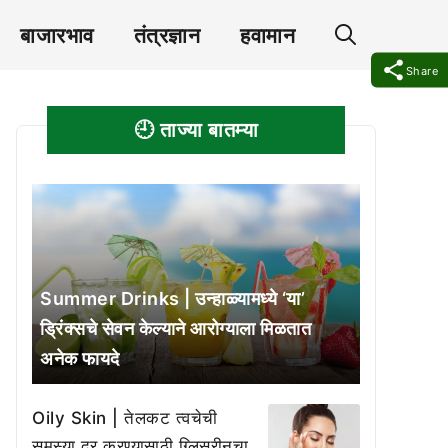
बाजारभाव
तंत्रज्ञान
हवामान
Share
🕘 ताज्या बातम्या
Summer Drinks | उन्हाळ्यामध्ये ‘या’
ड्रिंक्सचे सेवन केल्याने आरोग्याला मिळतात
अनेक फायदे
Oily Skin | तेलकट त्वचेची
समस्या दूर करण्यासाठी ग्लिसरीनचा