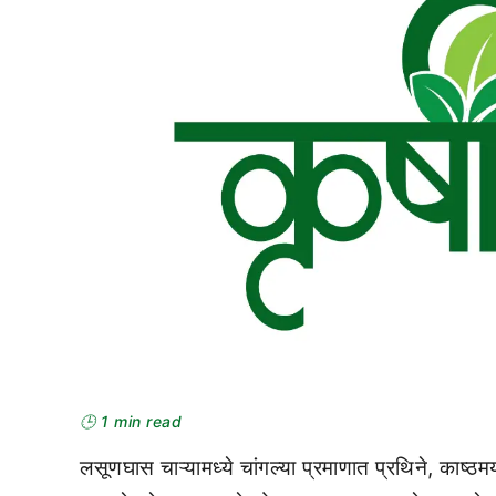
🕒 1 min read
लसूणघास चाऱ्यामध्ये चांगल्या प्रमाणात प्रथिने, काष्ठम