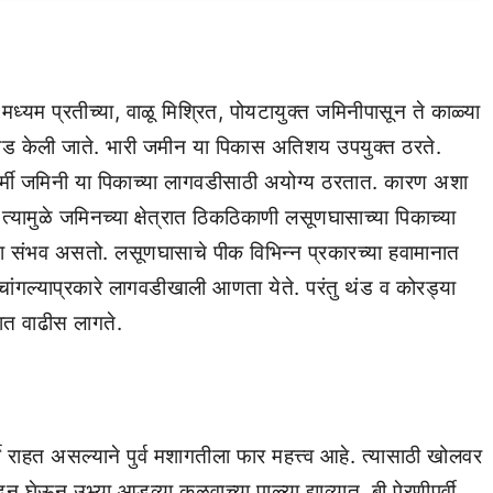
ध्यम प्रतीच्या, वाळू मिश्रित, पोयटायुक्त जमिनीपासून ते काळ्या
गवड केली जाते. भारी जमीन या पिकास अतिशय उपयुक्त ठरते.
्मी जमिनी या पिकाच्या लागवडीसाठी अयोग्य ठरतात. कारण अशा
ामुळे जमिनच्या क्षेत्रात ठिकठिकाणी लसूणघासाच्या पिकाच्या
ाच्या संभव असतो. लसूणघासाचे पीक विभिन्न प्रकारच्या हवामानात
चांगल्याप्रकारे लागवडीखाली आणता येते. परंतु थंड व कोरड्या
ात वाढीस लागते.
े राहत असल्याने पुर्व मशागतीला फार महत्त्व आहे. त्यासाठी खोलवर
ऊन उभ्या आडव्या कुळवाच्या पाळ्या द्याव्यात. बी पेरणीपुर्वी