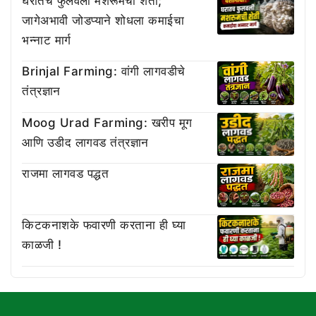
घरातच फुलवली मशरूमची शेती;
जागेअभावी जोडप्याने शोधला कमाईचा
भन्नाट मार्ग
Brinjal Farming: वांगी लागवडीचे
तंत्रज्ञान
Moog Urad Farming: खरीप मूग
आणि उडीद लागवड तंत्रज्ञान
राजमा लागवड पद्धत
किटकनाशके फवारणी करताना ही घ्या
काळजी !