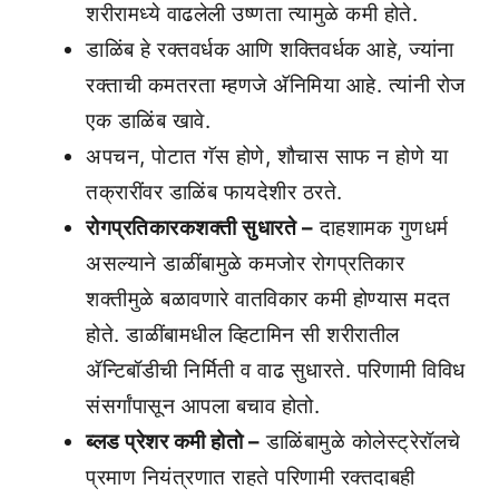
शरीरामध्ये वाढलेली उष्णता त्यामुळे कमी होते.
डाळिंब हे रक्तवर्धक आणि शक्तिवर्धक आहे, ज्यांना
रक्ताची कमतरता म्हणजे अ‍ॅनिमिया आहे. त्यांनी रोज
एक डाळिंब खावे.
अपचन, पोटात गॅस होणे, शौचास साफ न होणे या
तक्रारींवर डाळिंब फायदेशीर ठरते.
रोगप्रतिकारकशक्ती सुधारते –
दाहशामक गुणधर्म
असल्याने डाळींबामुळे कमजोर रोगप्रतिकार
शक्तीमुळे बळावणारे वातविकार कमी होण्यास मदत
होते. डाळींबामधील व्हिटामिन सी शरीरातील
अ‍ॅन्टिबॉडीची निर्मिती व वाढ सुधारते. परिणामी विविध
संसर्गांपासून आपला बचाव होतो.
ब्लड प्रेशर कमी होतो –
डाळिंबामुळे कोलेस्ट्रेरॉलचे
प्रमाण नियंत्रणात राहते परिणामी रक्तदाबही