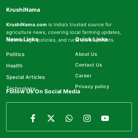
KrushiNama
KrushiNama.com
is India’s trusted source for
agriculture news, covering local farming updates,
News Links
Quick Links
national agri-policies, and rural developments.
Politics
About Us
Contact Us
Health
Career
Special Articles
Privacy policy
Technology
Follow Us On Social Media