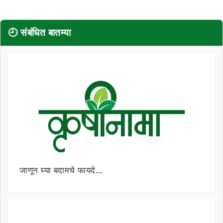
🕘 संबंधित बातम्या
जाणून घ्या बदामचे फायदे…