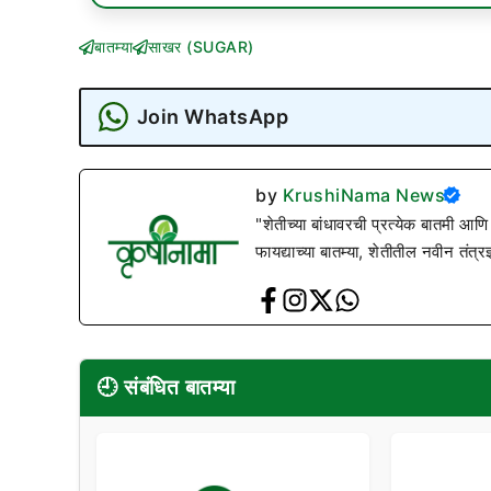
बातम्या
साखर (SUGAR)
Join WhatsApp
by
KrushiNama News
"शेतीच्या बांधावरची प्रत्येक बातमी आणि
फायद्याच्या बातम्या, शेतीतील नवीन तंत्र
🕘 संबंधित बातम्या