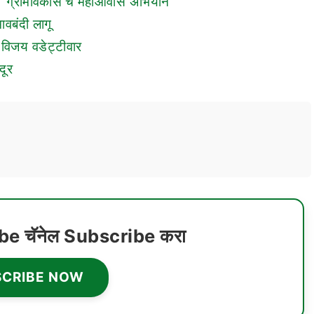
रणारे ‘ग्रामविकास’चे महाआवास अभियान
ावबंदी लागू
– विजय वडेट्टीवार
दूर
ube चॅनेल Subscribe करा
SCRIBE NOW