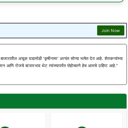
Join Now
 बाजारातील अचूक घडामोडी 'कृषीनामा' अत्यंत सोप्या भाषेत देत आहे. शेतकऱ्यांच्या
ज्ञान आणि रोजचे बाजारभाव थेट त्यांच्यापर्यंत पोहोचवणे हेच आमचे उद्दिष्ट आहे."