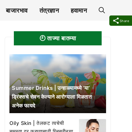
बाजारभाव
तंत्रज्ञान
हवामान
Share
🕘 ताज्या बातम्या
Summer Drinks | उन्हाळ्यामध्ये ‘या’
ड्रिंक्सचे सेवन केल्याने आरोग्याला मिळतात
अनेक फायदे
Oily Skin | तेलकट त्वचेची
समस्या दूर करण्यासाठी ग्लिसरीनचा