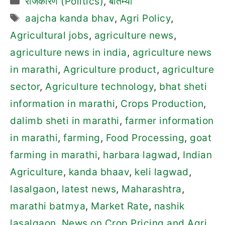
राजकारण (Politics)
,
बातम्या
Tags
aajcha kanda bhav
,
Agri Policy
,
Agricultural jobs
,
agriculture news
,
agriculture news in india
,
agriculture news
in marathi
,
Agriculture product
,
agriculture
sector
,
Agriculture technology
,
bhat sheti
information in marathi
,
Crops Production
,
dalimb sheti in marathi
,
farmer information
in marathi
,
farming
,
Food Processing
,
goat
farming in marathi
,
harbara lagwad
,
Indian
Agriculture
,
kanda bhaav
,
keli lagwad
,
lasalgaon
,
latest news
,
Maharashtra
,
marathi batmya
,
Market Rate
,
nashik
lasalgaon
,
News on Crop Pricing and Agri