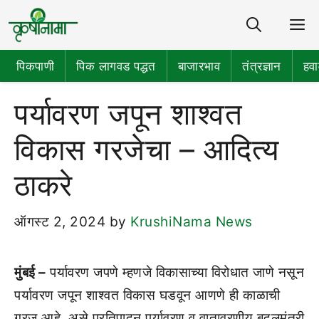
M
पिकपाणी
पिक लागवड पद्धत
बाजारभाव
तंत्रज्ञान
हवा
पर्यावरण जपून शाश्वत
विकास गरजेचा – आदित्य
ठाकरे
ऑगस्ट 2, 2024
by
KrushiNama News
मुंबई –
पर्यावरण जपणे म्हणजे विकासाच्या विरोधात जाणे नसून
पर्यावरण जपून शाश्वत विकास घडवून आणणे ही काळाची
गरज आहे, असे प्रतिपादन पर्यावरण व वातावरणीय बदलमंत्री