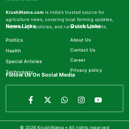
KrushiNama.com
is India’s trusted source for
agriculture news, covering local farming updates,
News Links
Quick Links
national agri-policies, and rural developments.
Politics
About Us
Contact Us
Health
Career
Special Articles
Privacy policy
Technology
Follow Us On Social Media
© 2026 KrushiNama • All rights reserved