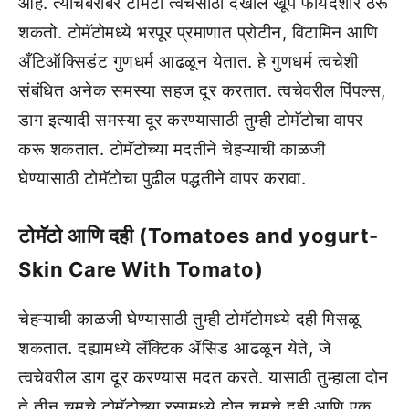
आहे. त्याचबरोबर टोमॅटो त्वचेसाठी देखील खूप फायदेशीर ठरू
शकतो. टोमॅटोमध्ये भरपूर प्रमाणात प्रोटीन, विटामिन आणि
अँटिऑक्सिडंट गुणधर्म आढळून येतात. हे गुणधर्म त्वचेशी
संबंधित अनेक समस्या सहज दूर करतात. त्वचेवरील पिंपल्स,
डाग इत्यादी समस्या दूर करण्यासाठी तुम्ही टोमॅटोचा वापर
करू शकतात. टोमॅटोच्या मदतीने चेहऱ्याची काळजी
घेण्यासाठी टोमॅटोचा पुढील पद्धतीने वापर करावा.
टोमॅटो आणि दही (Tomatoes and yogurt-
Skin Care With Tomato)
चेहऱ्याची काळजी घेण्यासाठी तुम्ही टोमॅटोमध्ये दही मिसळू
शकतात. दह्यामध्ये लॅक्टिक ॲसिड आढळून येते, जे
त्वचेवरील डाग दूर करण्यास मदत करते. यासाठी तुम्हाला दोन
ते तीन चमचे टोमॅटोच्या रसामध्ये दोन चमचे दही आणि एक