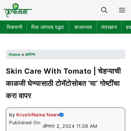
Share
M
पिकपाणी
पिक लागवड पद्धत
बाजारभाव
तंत्रज्ञान
हव
Home
»
आरोग्य
Skin Care With Tomato | चेहऱ्याची
काळजी घेण्यासाठी टोमॅटोसोबत ‘या’ गोष्टींचा
करा वापर
by
KrushiNama News
Published On:
ऑगस्ट 2, 2024 11:38 AM