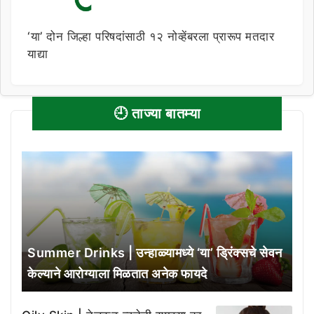
‘या’ दोन जिल्हा परिषदांसाठी १२ नोव्हेंबरला प्रारूप मतदार
याद्या
🕘 ताज्या बातम्या
Summer Drinks | उन्हाळ्यामध्ये ‘या’ ड्रिंक्सचे सेवन
केल्याने आरोग्याला मिळतात अनेक फायदे