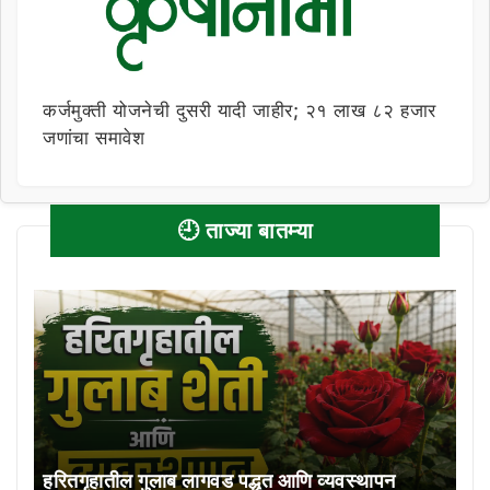
कर्जमुक्ती योजनेची दुसरी यादी जाहीर; २१ लाख ८२ हजार
जणांचा समावेश
🕘 ताज्या बातम्या
हरितगृहातील गुलाब लागवड पद्धत आणि व्यवस्थापन