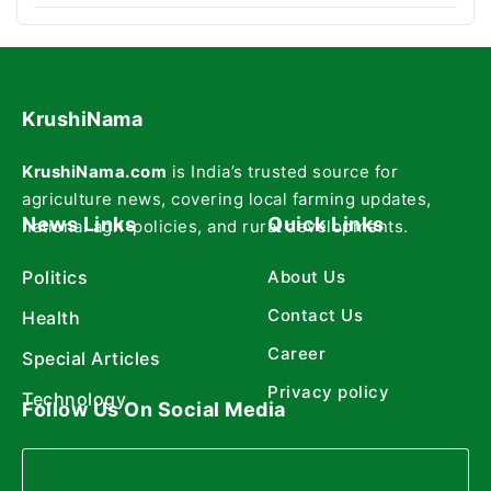
KrushiNama
KrushiNama.com
is India’s trusted source for
agriculture news, covering local farming updates,
News Links
Quick Links
national agri-policies, and rural developments.
Politics
About Us
Contact Us
Health
Career
Special Articles
Privacy policy
Technology
Follow Us On Social Media