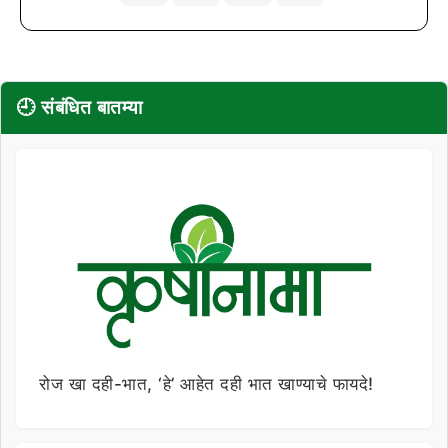
🕘 संबंधित बातम्या
रोज खा दही-भात, ‘हे’ आहेत दही भात खाण्याचे फायदे!