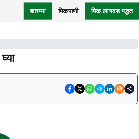
बातम्या
पिकपाणी
पिक लागवड पद्धत
घ्या