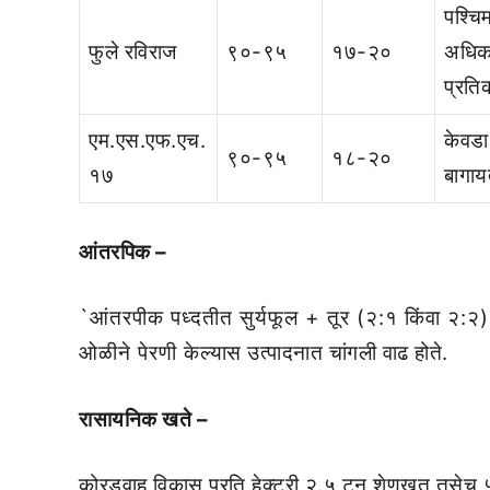
पश्चि
फुले रविराज
९०-९५
१७-२०
अधिक 
प्रतिक
एम.एस.एफ.एच.
केवडा
९०-९५
१८-२०
१७
बागाय
आंतरपिक –
`आंतरपीक पध्दतीत सुर्यफूल + तूर (२:१ किंवा २:२)
ओळीने पेरणी केल्यास उत्पादनात चांगली वाढ होते.
रासायनिक खते –
कोरडवाहू विकास प्रति हेक्टरी २.५ टन शेणखत तसेच 