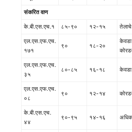
संकरित वाण
के.बी.एस.एच.१
८५-९०
१२-१५
तेलाच
एल.एस.एफ.एच.
केवडा
९०
१८-२०
१७१
कोरडव
एल.एस.एफ.एच.
८०-८५
१६-१८
केवडा
३५
एल.एस.एफ.एच.
९०
१२-१४
कोरडव
०८
के.बी.एस.एच.
९०-९५
१४-१६
अधिक 
४४