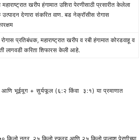
म महाराष्ट्रात खरीप हंगामात उशिरा पेरणीसाठी प्रसारीत केलेला
उत्पादन देणारा संकरित वाण. बड नेक्रॉसीस रोगास
ारक्षम
 रोगास प्रतिबंधक, महाराष्ट्रात खरीप व रबी हंगामात कोरडवाहू व
ती लागवडी करिता शिफारस केली आहे.
 आणि भूईमूग + सुर्यफूल (६:२ किंवा ३:१) या प्रमाणात
५० किलो नत्र, २५ किलो स्फरद आणि २५ किलो पालाश पेरणीच्या