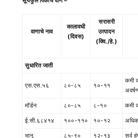
सूर्यफुल पिकाचे वाण –
सरासरी
कालावधी
वाणाचे नाव
उत्पादन
(दिवस)
(क्वि./हे.)
सुधारित जाती
कमी क
एस.एस.५६
८०-८५
१०-११
अवर्ष
मॉर्डन
८०-८५
८-१०
कमी क
ई.सी.६८४१४
१००-११०
१०-१२
अधिक 
भानू
८५-९०
१२-१३
सर्व 