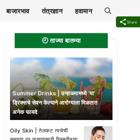
बाजारभाव
तंत्रज्ञान
हवामान
Share
🕘 ताज्या बातम्या
Summer Drinks | उन्हाळ्यामध्ये ‘या’
ड्रिंक्सचे सेवन केल्याने आरोग्याला मिळतात
अनेक फायदे
Oily Skin | तेलकट त्वचेची
समस्या दूर करण्यासाठी ग्लिसरीनचा