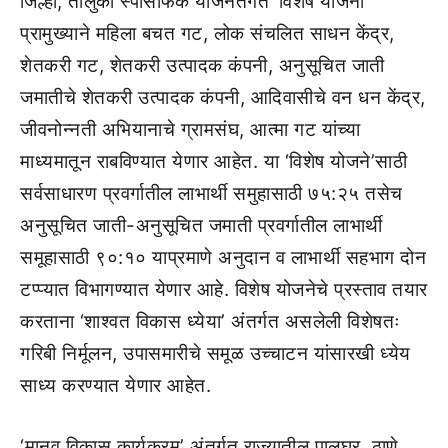
जिल्हा, तालुका स्पेसिफिक योजनेंतर्गत ‘विशेष योजना’
प्रामुख्याने महिला बचत गट, लोक संचलित साधन केंद्र,
शेतकरी गट, शेतकरी उत्पादक कंपनी, अनुसूचित जाती
जमातीचे शेतकरी उत्पादक कंपनी, आदिवासीचे वन धन केंद्र,
जीवनोन्नती अभियानाचे ग्रामसंघ, आत्मा गट यांच्या
माध्यमातून राबविण्यात येणार आहेत. या ‘विशेष योजने’साठी
सर्वसाधारण प्रवर्गातील लाभार्थी समुहासाठी ७५:२५ तसेच
अनुसूचित जाती-अनुसूचित जमाती प्रवर्गातील लाभार्थी
समूहासाठी ९०:१० याप्रमाणे अनुदान व लाभार्थी सहभाग दोन
टप्प्यात विभागण्यात येणार आहे. विशेष योजनेचे प्रस्ताव तयार
करताना ‘शाश्वत विकास ध्येया’ अंतर्गत असलेली विशेषतः
गरिबी निर्मूलन, उपासमारीचे समूळ उच्चाटन यांसारखी ध्येय
साध्य करण्यात येणार आहेत.
‘मानव विकास कार्यक्रम’ अंतर्गत राज्यातील पालघर, ठाणे,