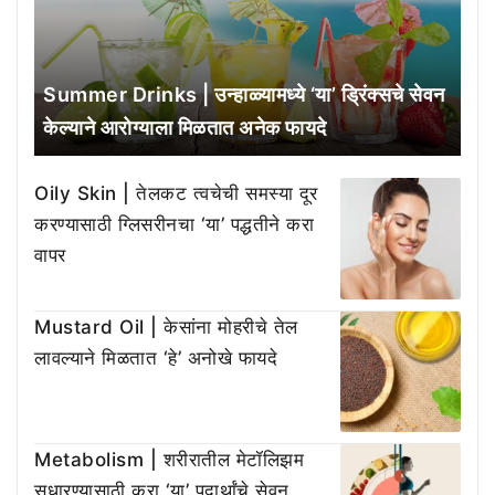
Summer Drinks | उन्हाळ्यामध्ये ‘या’ ड्रिंक्सचे सेवन
केल्याने आरोग्याला मिळतात अनेक फायदे
Oily Skin | तेलकट त्वचेची समस्या दूर
करण्यासाठी ग्लिसरीनचा ‘या’ पद्धतीने करा
वापर
Mustard Oil | केसांना मोहरीचे तेल
लावल्याने मिळतात ‘हे’ अनोखे फायदे
Metabolism | शरीरातील मेटॉलिझम
सुधारण्यासाठी करा ‘या’ पदार्थांचे सेवन