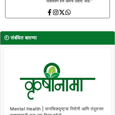
पोहोचवणे हेच आमचे उद्दिष्ट आहे."
🕘 संबंधित बातम्या
Mental Health | मानसिकदृष्ट्या निरोगी आणि तंदुरुस्त