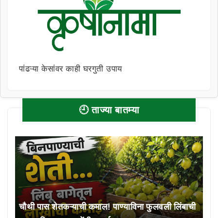
पांढऱ्या केसांवर काही घरगुती उपाय
🕘 ताज्या बातम्या
चौथी पास शेतकऱ्याची कमाल! पाण्याविना फुलवली लिंबाची