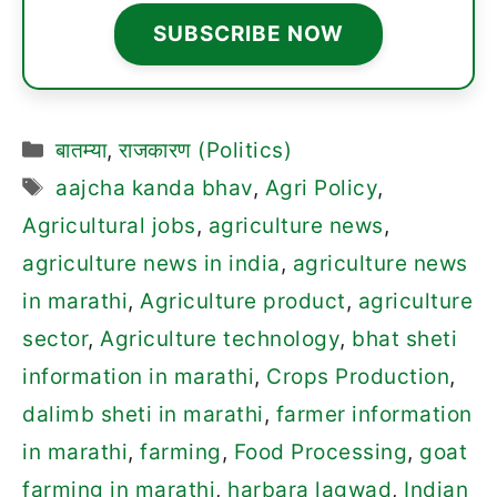
SUBSCRIBE NOW
Categories
बातम्या
,
राजकारण (Politics)
Tags
aajcha kanda bhav
,
Agri Policy
,
Agricultural jobs
,
agriculture news
,
agriculture news in india
,
agriculture news
in marathi
,
Agriculture product
,
agriculture
sector
,
Agriculture technology
,
bhat sheti
information in marathi
,
Crops Production
,
dalimb sheti in marathi
,
farmer information
in marathi
,
farming
,
Food Processing
,
goat
farming in marathi
,
harbara lagwad
,
Indian