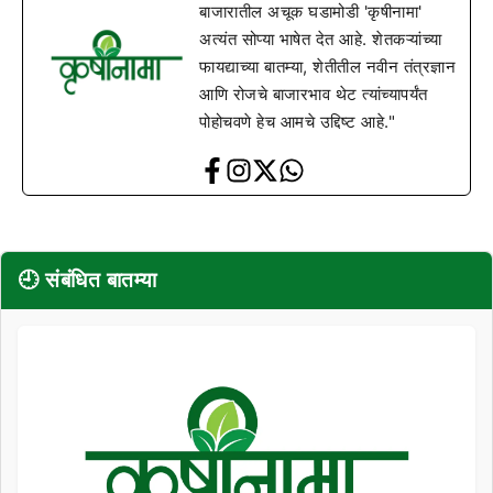
बाजारातील अचूक घडामोडी 'कृषीनामा'
अत्यंत सोप्या भाषेत देत आहे. शेतकऱ्यांच्या
फायद्याच्या बातम्या, शेतीतील नवीन तंत्रज्ञान
आणि रोजचे बाजारभाव थेट त्यांच्यापर्यंत
पोहोचवणे हेच आमचे उद्दिष्ट आहे."
🕘 संबंधित बातम्या