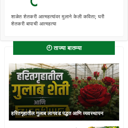
शाळेत शेतकरी आत्महत्यांवर मुलाने केली कविता; घरी
शेतकरी बापाची आत्महत्या
🕘 ताज्या बातम्या
हरितगृहातील गुलाब लागवड पद्धत आणि व्यवस्थापन