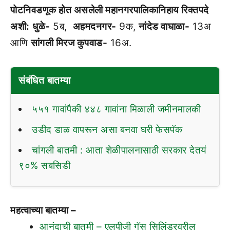
पोटनिवडणूक होत असलेली महानगरपालिकानिहाय रिक्तपदे
अशी:
धुळे-
5ब,
अहमदनगर-
9क,
नांदेड वाघाळा-
13अ
आणि
सांगली मिरज कुपवाड-
16अ.
संबंधित बातम्या
५५१ गावांपैकी ४४८ गावांना मिळाली जमीनमालकी
उडीद डाळ वापरून असा बनवा घरी फेसपॅक
चांगली बातमी : आता शेळीपालनासाठी सरकार देतयं
९०% सबसिडी
महत्वाच्या बातम्या –
आनंदाची बातमी – एलपीजी गॅस सिलिंडरवरील