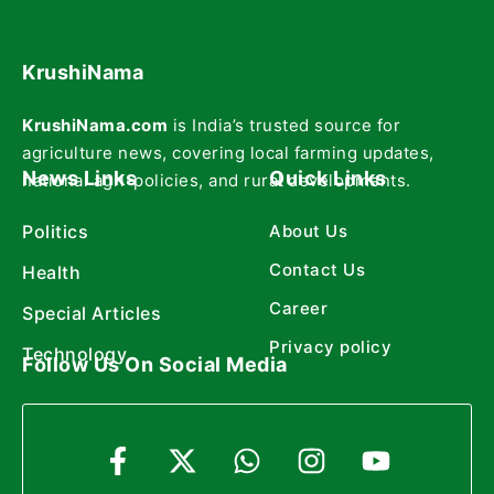
KrushiNama
KrushiNama.com
is India’s trusted source for
agriculture news, covering local farming updates,
News Links
Quick Links
national agri-policies, and rural developments.
Politics
About Us
Contact Us
Health
Career
Special Articles
Privacy policy
Technology
Follow Us On Social Media